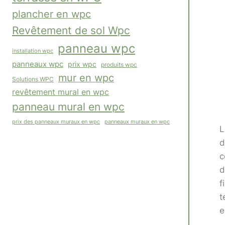
plancher en wpc
Revêtement de sol Wpc
panneau wpc
installation wpc
panneaux wpc
prix wpc
produits wpc
mur en wpc
Solutions WPC
revêtement mural en wpc
panneau mural en wpc
panneaux muraux en wpc
prix des panneaux muraux en wpc
L
d
c
d
f
t
e