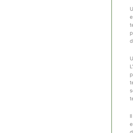
U
e
t
p
d
U
L
p
t
s
t
I
e
d