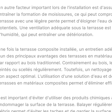
n autre facteur important lors de l'installation est d'a
ntraîner la formation de moisissures, ce qui peut comprome
errasse avec une légère pente permet d'éloigner l'eau d
otentiels. Une ventilation adéquate sous la terrasse est
'humidité, qui peut entraîner une détérioration.
ne fois la terrasse composite installée, un entretien ad
'un des principaux avantages des terrasses en matériau 
ar rapport au bois traditionnel. Contrairement au bois, 
eintés ou scellés régulièrement. Toutefois, un nettoyage
on aspect optimal. L'utilisation d'une solution d'eau et
errasses en matériaux composites permet d'éliminer effic
l est important d'éviter d'utiliser des produits chimiques
ndommager la surface de la terrasse. Balayer régulièreme
ébris permet d'éviter les taches et de garder la surface p