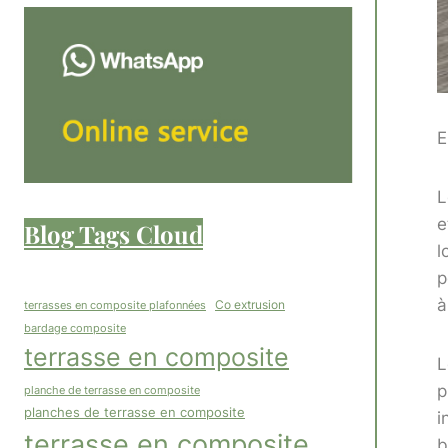
E
L
e
Blog Tags Cloud
l
p
à
Co extrusion
terrasses en composite plafonnées
bardage composite
terrasse en composite
L
p
planche de terrasse en composite
planches de terrasse en composite
i
terrasse en composite
b