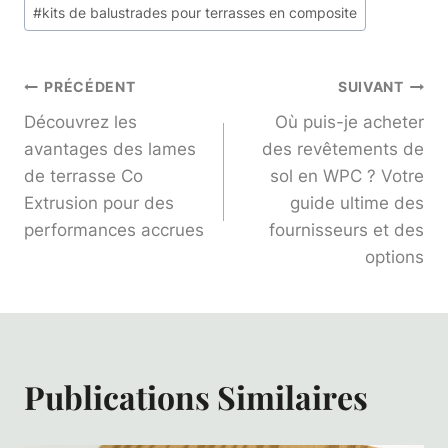
Étiquettes
#
kits de balustrades pour terrasses en composite
de
la
publication :
Navigation
PRÉCÉDENT
SUIVANT
Découvrez les
Où puis-je acheter
De
avantages des lames
des revêtements de
de terrasse Co
sol en WPC ? Votre
L’article
Extrusion pour des
guide ultime des
performances accrues
fournisseurs et des
options
Publications Similaires