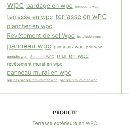
wpc
bardage en wpc
composite wpc
terrasse en wPC
terrasse en wpc
plancher en wpc
Revêtement de sol Wpc
installation wpc
panneau wpc
panneaux wpc
prix wpc
mur en wpc
Solutions WPC
produits wpc
revêtement mural en wpc
panneau mural en wpc
panneaux muraux en wpc
prix des panneaux muraux en wpc
PRODUIT
Terrasse extérieure en WPC