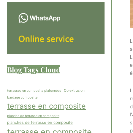
L
s
L
e
Blog Tags Cloud
é
L
Co extrusion
terrasses en composite plafonnées
bardage composite
r
terrasse en composite
d
l
planche de terrasse en composite
s
planches de terrasse en composite
terrasse en composite
p