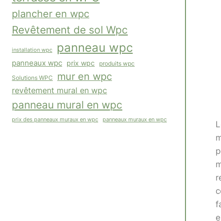
plancher en wpc
Revêtement de sol Wpc
panneau wpc
installation wpc
panneaux wpc
prix wpc
produits wpc
mur en wpc
Solutions WPC
revêtement mural en wpc
panneau mural en wpc
panneaux muraux en wpc
prix des panneaux muraux en wpc
L
m
p
m
r
c
f
e