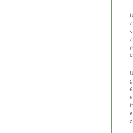
U
d
v
d
p
l
U
g
é
a
t
e
d