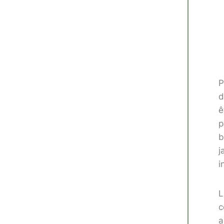
P
d
ê
p
b
j
i
L
c
a