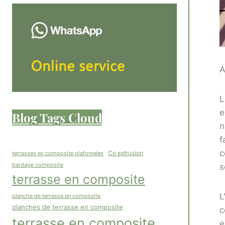
A
L
e
Blog Tags Cloud
n
f
c
Co extrusion
terrasses en composite plafonnées
bardage composite
s
terrasse en composite
L
planche de terrasse en composite
planches de terrasse en composite
c
terrasse en composite
e