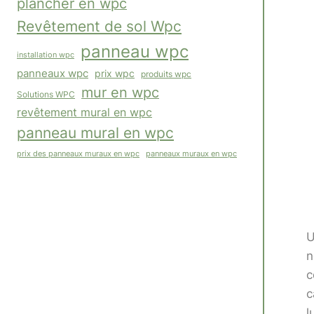
plancher en wpc
Revêtement de sol Wpc
panneau wpc
installation wpc
panneaux wpc
prix wpc
produits wpc
mur en wpc
Solutions WPC
revêtement mural en wpc
panneau mural en wpc
panneaux muraux en wpc
prix des panneaux muraux en wpc
U
n
c
c
l