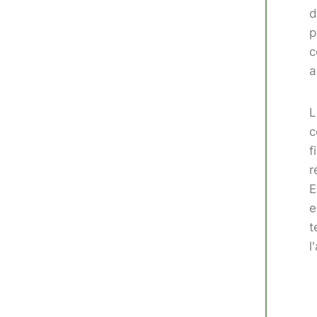
d
p
c
a
L
c
f
r
E
e
t
l