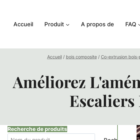
Aller
au
contenu
Accueil
Produit
A propos de
FAQ
Accueil
/
bois composite
/
Co-extrusion bois
Améliorez L'amén
Escaliers
Recherche de produits