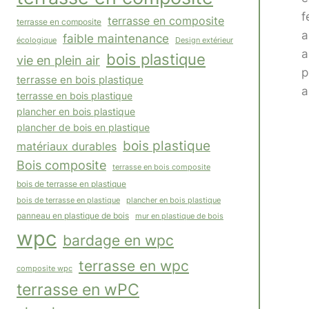
f
terrasse en composite
terrasse en composite
a
faible maintenance
écologique
Design extérieur
a
bois plastique
vie en plein air
p
terrasse en bois plastique
a
terrasse en bois plastique
plancher en bois plastique
plancher de bois en plastique
bois plastique
matériaux durables
Bois composite
terrasse en bois composite
bois de terrasse en plastique
plancher en bois plastique
bois de terrasse en plastique
panneau en plastique de bois
mur en plastique de bois
wpc
bardage en wpc
terrasse en wpc
composite wpc
terrasse en wPC