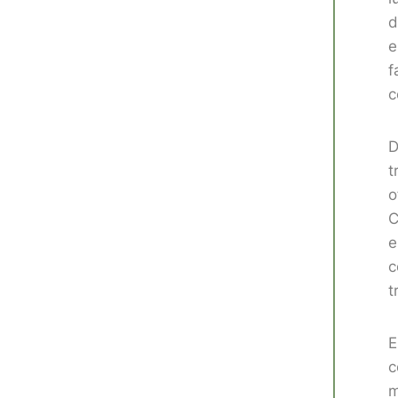
d
e
f
c
D
t
o
C
e
c
t
E
c
m