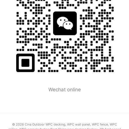
Wechat online
© 2026 Cina Outdoor WPC decking, WPC wall panel, WPC fence, WPC