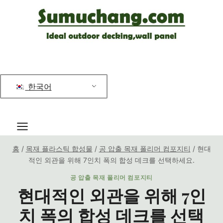
콘
텐
츠
로
건
너
한국어
뛰
기
홈
/
목재 플라스틱 합성물
/
공 압출 목재 폴리머 컴포지티
/
현대
적인 외관을 위해 7인치 폭의 합성 데크를 선택하세요.
공 압출 목재 폴리머 컴포지티
현대적인 외관을 위해 7인
치 폭의 합성 데크를 선택