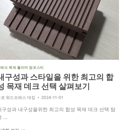
목
재
데
크
설
치
기
술
마
스
터
래식 목재 폴리머 컴포스티
하
내구성과 스타일을 위한 최고의 합
기
성 목재 데크 선택 살펴보기
으로
워드프레스 데킹
2024-11-01
내구성과 내구성을위한 최고의 합성 목재 데크 선택 탐
 ...
내