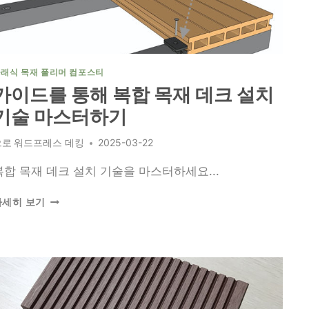
데
크
보
드
선
래식 목재 폴리머 컴포스티
택
가이드를 통해 복합 목재 데크 설치
하
기술 마스터하기
기
으로
워드프레스 데킹
2025-03-22
복합 목재 데크 설치 기술을 마스터하세요...
가
자세히 보기
이
드
를
통
해
복
합