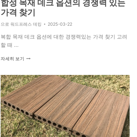
합성 목재 데크 옵션의 경쟁력 있는
옵
션
가격 찾기
살
펴
으로
워드프레스 데킹
2025-03-22
보
기
복합 목재 데크 옵션에 대한 경쟁력있는 가격 찾기 고려
할 때 ...
합
자세히 보기
성
목
재
데
크
옵
션
의
경
쟁
력
있