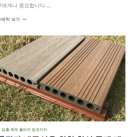
구에게나 중요합니다 ...
고
자세히 보기
품
질
제
품
을
위
한
신
뢰
할
수
있
는
합
성
목
재
 압출 목재 폴리머 컴포지티
데