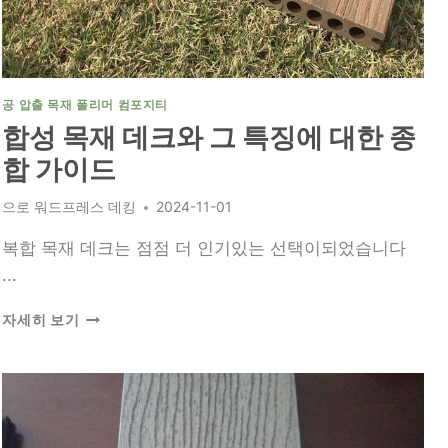
는
가
격
찾
기
공 압출 목재 폴리머 컴포지티
합성 목재 데크와 그 특징에 대한 종
합 가이드
으로
워드프레스 데킹
2024-11-01
복합 목재 데크는 점점 더 인기있는 선택이되었습니다
...
합
자세히 보기
성
목
재
데
크
와