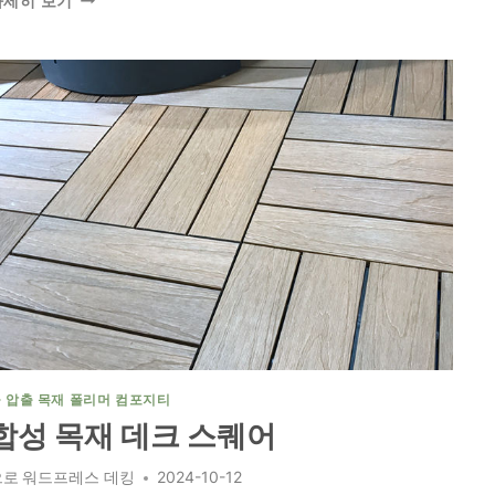
자세히 보기
구
성
과
스
타
일
을
위
한
최
고
의
합
성
목
재
데
 압출 목재 폴리머 컴포지티
크
합성 목재 데크 스퀘어
선
택
으로
워드프레스 데킹
2024-10-12
살