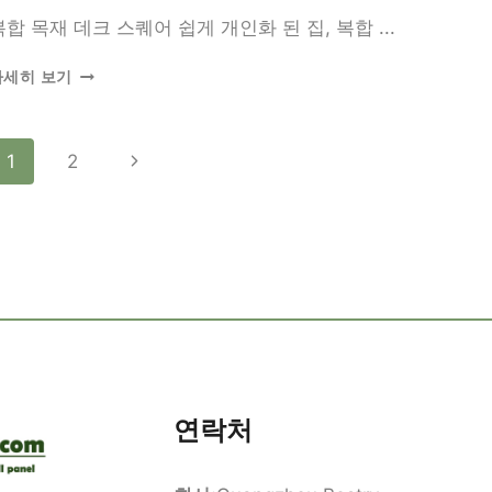
펴
복합 목재 데크 스퀘어 쉽게 개인화 된 집, 복합 ...
보
기
합
자세히 보기
성
목
재
페
다
1
2
데
크
음
이
스
퀘
페
지
어
이
탐
지
색
연락처