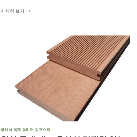
예
자세히 보기
산
에
맞
는
합
리
적
인
가
격
의
합
성
목
재
데
크
비
클래식 목재 폴리머 컴포스티
용