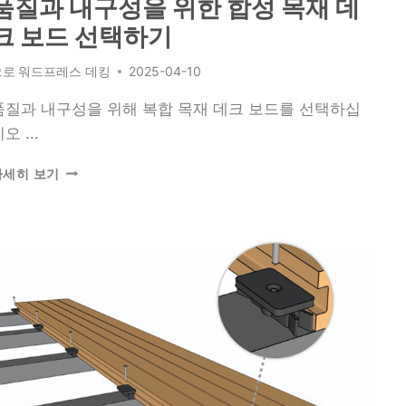
품질과 내구성을 위한 합성 목재 데
크
크 보드 선택하기
제
조
업
으로
워드프레스 데킹
2025-04-10
체
찾
품질과 내구성을 위해 복합 목재 데크 보드를 선택하십
기
오 ...
품
자세히 보기
질
과
내
구
성
을
위
한
합
성
목
재