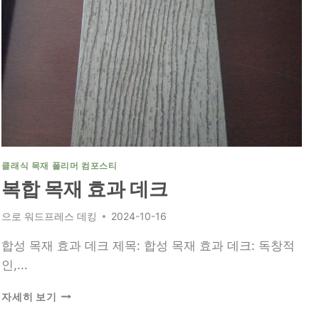
그
특
징
에
대
한
종
합
가
이
드
클래식 목재 폴리머 컴포스티
복합 목재 효과 데크
으로
워드프레스 데킹
2024-10-16
합성 목재 효과 데크 제목: 합성 목재 효과 데크: 독창적
인,...
복
자세히 보기
합