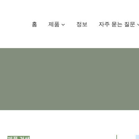
콘
텐
츠
홈
제품
정보
자주 묻는 질문
로
건
너
뛰
기