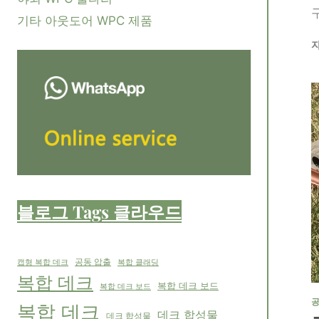
기타 아웃도어 WPC 제품
블로그 Tags 클라우드
공동 압출
캡형 복합 데크
복합 클래딩
복합 데크
복합 데크 보드
복합 데크 보드
공
복합 데크
데크 합성물
데크 합성물