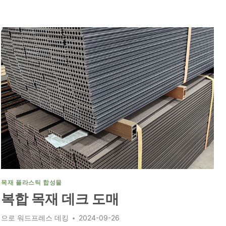
목
재
효
과
데
크
목재 플라스틱 합성물
복합 목재 데크 도매
으로
워드프레스 데킹
2024-09-26