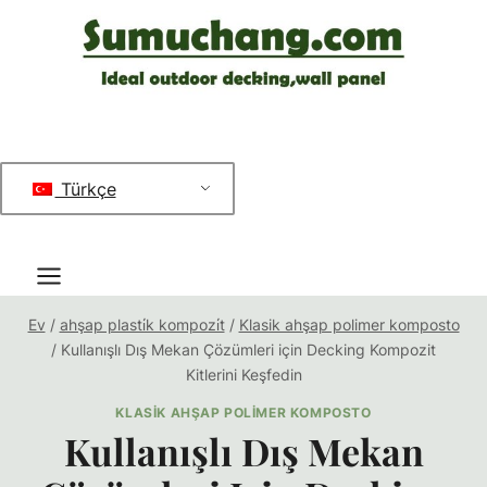
İçeriğe
geç
Türkçe
Ev
/
ahşap plasti̇k kompozi̇t
/
Klasik ahşap polimer komposto
/
Kullanışlı Dış Mekan Çözümleri için Decking Kompozit
Kitlerini Keşfedin
KLASIK AHŞAP POLIMER KOMPOSTO
Kullanışlı Dış Mekan