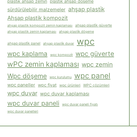
plasti̇k ahşap zemi̇n
plasti̇k ahşap döşeme
ahşap plasti̇k
sürdürülebilir malzemeler
Ahşap plastik kompozit
ahşap plastik kompozit zemin kaplaması
ahşap plasti̇k güverte
ahşap plasti̇k döşeme
ahşap plastik zemin kaplaması
wpc
ahşap plasti̇k panel
ahşap plasti̇k duvar
wpc kaplama
wpc güverte
wpc kompozi̇t
wPC zemin kaplaması
wpc zemin
wpc panel
Wpc döşeme
wpc kurulumu
wpc paneller
wpc fiyat
WPC çözümleri
wpc ürünleri
wpc duvar
wpc duvar kaplaması
wpc duvar paneli
wpc duvar paneli fiyatı
wpc duvar panelleri