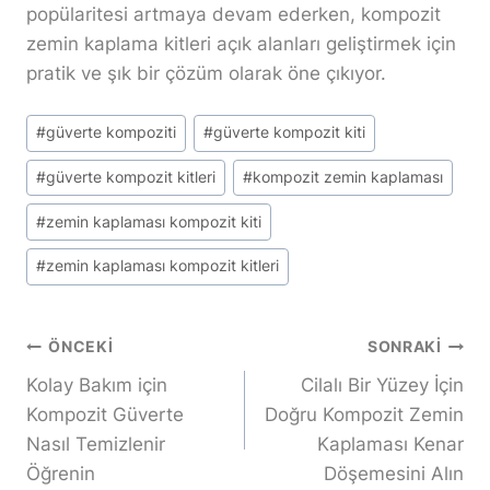
popülaritesi artmaya devam ederken, kompozit
zemin kaplama kitleri açık alanları geliştirmek için
pratik ve şık bir çözüm olarak öne çıkıyor.
Yazı
#
güverte kompoziti
#
güverte kompozit kiti
Etiketleri:
#
güverte kompozit kitleri
#
kompozit zemin kaplaması
#
zemin kaplaması kompozit kiti
#
zemin kaplaması kompozit kitleri
Yazı
ÖNCEKI
SONRAKI
Kolay Bakım için
Cilalı Bir Yüzey İçin
Gezinmesi
Kompozit Güverte
Doğru Kompozit Zemin
Nasıl Temizlenir
Kaplaması Kenar
Öğrenin
Döşemesini Alın