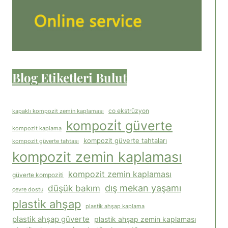
Blog Etiketleri Bulut
co ekstrüzyon
kapaklı kompozit zemin kaplaması
kompozi̇t güverte
kompozit kaplama
kompozit güverte tahtaları
kompozit güverte tahtası
kompozit zemin kaplaması
kompozit zemin kaplaması
güverte kompoziti
dış mekan yaşamı
düşük bakım
çevre dostu
plasti̇k ahşap
plasti̇k ahşap kaplama
plastik ahşap güverte
plastik ahşap zemin kaplaması