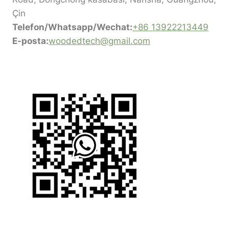
Çin
Telefon/Whatsapp/Wechat:
+86 13922213449
E-posta:
woodedtech@gmail.com