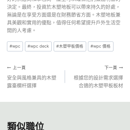
決定。最終，投資於木塑地板可以帶來持久的好處，
無論是在享受方面還是在財務節省方面。木塑地板兼
具美觀和實用的優點，值得任何希望提升戶外生活空
間的人考慮。
張
#
wpc
#
wpc deck
#
木塑甲板價格
#
wpc 價格
貼
標
籤：
文
上一頁
下一頁
安全與風格兼具的木塑
根據您的設計需求選擇
章
露臺欄杆選擇
合適的木塑甲板板材
導
覽
類似職位