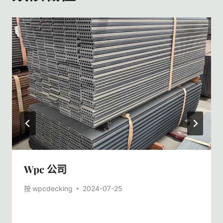
Wpc 公司
按
wpcdecking
2024-07-25