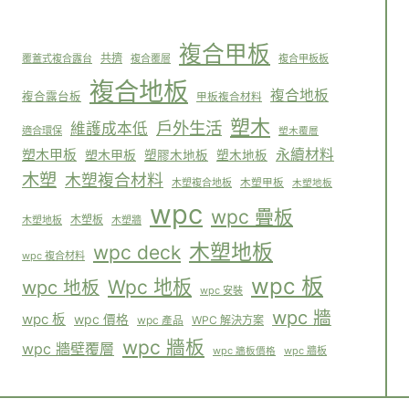
複合甲板
共擠
覆蓋式複合露台
複合覆層
複合甲板板
複合地板
複合地板
複合露台板
甲板複合材料
塑木
戶外生活
維護成本低
適合環保
塑木覆層
塑木甲板
永續材料
塑木甲板
塑膠木地板
塑木地板
木塑
木塑複合材料
木塑複合地板
木塑甲板
木塑地板
wpc
wpc 疊板
木塑板
木塑地板
木塑牆
木塑地板
wpc deck
wpc 複合材料
wpc 板
Wpc 地板
wpc 地板
wpc 安裝
wpc 牆
wpc 板
wpc 價格
WPC 解決方案
wpc 產品
wpc 牆板
wpc 牆壁覆層
wpc 牆板
wpc 牆板價格