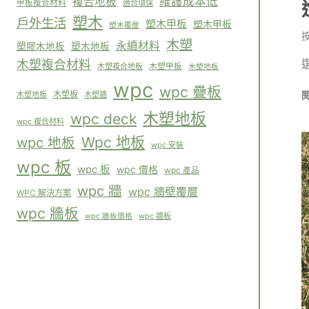
維護成本低
複合地板
甲板複合材料
適合環保
塑木
戶外生活
塑木甲板
塑木甲板
塑木覆層
木塑
永續材料
塑膠木地板
塑木地板
木塑複合材料
木塑複合地板
木塑甲板
木塑地板
wpc
wpc 疊板
木塑板
木塑地板
木塑牆
木塑地板
wpc deck
wpc 複合材料
Wpc 地板
wpc 地板
wpc 安裝
wpc 板
wpc 板
wpc 價格
wpc 產品
wpc 牆
wpc 牆壁覆層
WPC 解決方案
wpc 牆板
wpc 牆板
wpc 牆板價格