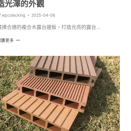
造光澤的外觀
按
wpcdecking
2025-04-06
選擇合適的複合木露台邊板，打造光亮的露台...
選
閱讀更多
擇
合
適
的
複
合
材
質
露
台
邊
板，
打
造
光