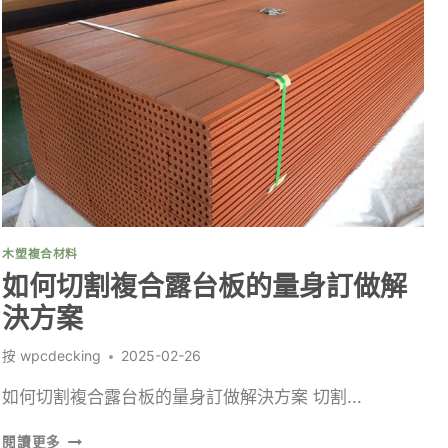
程
選
擇
合
適
的
複
合
露
台
木
板
木塑複合材料
如何切割複合露台板的量身訂做解
決方案
按
wpcdecking
2025-02-26
如何切割複合露台板的量身訂做解決方案 切割...
如
閱讀更多