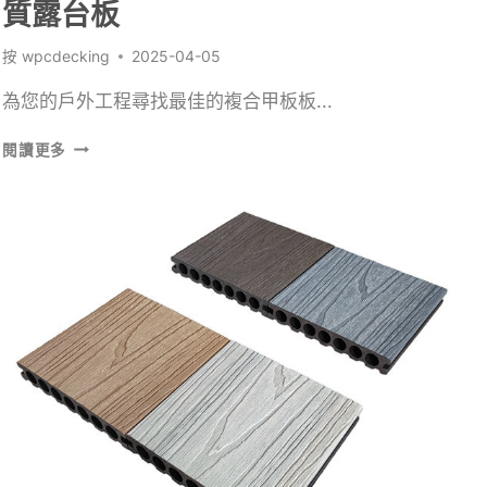
質露台板
按
wpcdecking
2025-04-05
為您的戶外工程尋找最佳的複合甲板板...
為
閱讀更多
您
的
戶
外
工
程
尋
找
最
佳
的
複
合
材
質