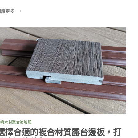
為
閱讀更多
大
型
戶
外
空
間
選
擇
20
呎
長
的
複
合
露
台
木
共擠木材聚合物堆肥
板
選擇合適的複合材質露台邊板，打