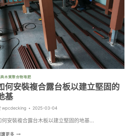
合
露
台
木
板
端
蓋
來
完
成
您
的
經典木質聚合物堆肥
專
如何安裝複合露台板以建立堅固的
案
地基
按
wpcdecking
2025-03-04
如何安裝複合露台木板以建立堅固的地基...
如
閱讀更多