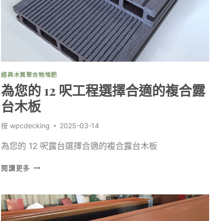
利
弊
經典木質聚合物堆肥
為您的 12 呎工程選擇合適的複合露
台木板
按
wpcdecking
2025-03-14
為您的 12 呎露台選擇合適的複合露台木板
為
閱讀更多
您
的
12
呎
工