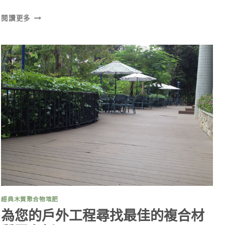
探
閱讀更多
索
VERANDA
複
合
露
台
板
的
時
尚
耐
用
解
決
方
案
經典木質聚合物堆肥
為您的戶外工程尋找最佳的複合材