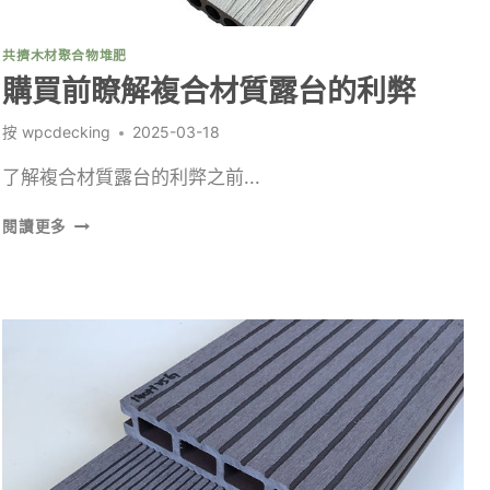
露
台
共擠木材聚合物堆肥
板
購買前瞭解複合材質露台的利弊
按
wpcdecking
2025-03-18
了解複合材質露台的利弊之前...
購
閱讀更多
買
前
瞭
解
複
合
材
質
露
台
的