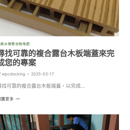
板
進
行
多
樣
化
設
經典木質聚合物堆肥
計
尋找可靠的複合露台木板端蓋來完
成您的專案
按
wpcdecking
2025-03-17
尋找可靠的複合露台木板端蓋，以完成...
尋
閱讀更多
找
可
靠
的
複