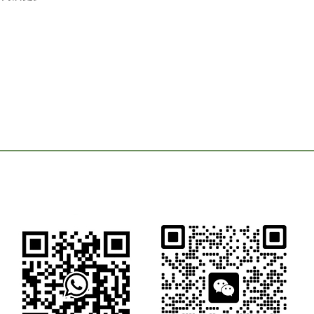
何
切
割
複
合
露
台
板
的
量
身
訂
做
解
決
方
案