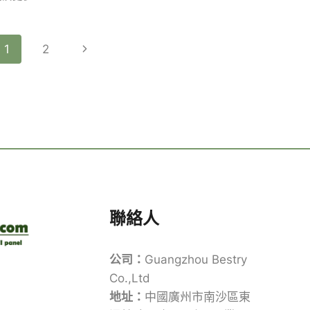
何
安
裝
頁
下
1
2
複
合
一
面
露
台
頁
導
板
以
建
覽
立
堅
固
的
地
聯絡人
基
公司：
Guangzhou Bestry
Co.,Ltd
地址：
中國廣州市南沙區東