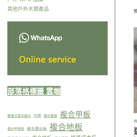
其他戶外木塑產品
部落格標籤 雲端
複合甲板
共擠
覆蓋式複合露台
複合覆層
複合地板
複合露台板
複合甲板板