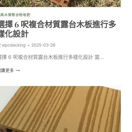
澤
的
經典木質聚合物堆肥
外
選擇 6 呎複合材質露台木板進行多
觀
樣化設計
按
wpcdecking
2025-03-26
選擇 6 呎複合材質露台木板進行多樣化設計 當...
選
閱讀更多
擇
6
呎
複
合
材
質
露
台
木