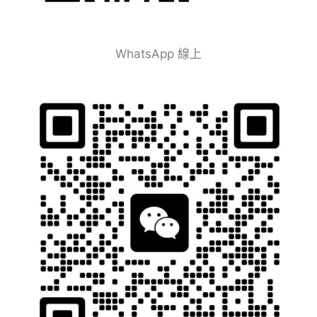
WhatsApp 線上