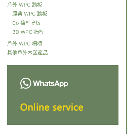
戶外 WPC 牆板
經典 WPC 牆板
Co 擠型牆板
3D WPC 牆板
戶外 WPC 柵欄
其他戶外木塑產品