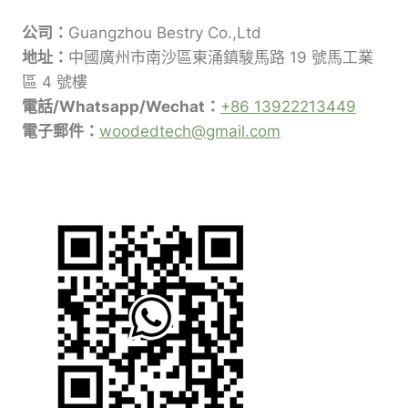
公司：
Guangzhou Bestry Co.,Ltd
地址：
中國廣州市南沙區東涌鎮駿馬路 19 號馬工業
區 4 號樓
電話/Whatsapp/Wechat：
+86 13922213449
電子郵件：
woodedtech@gmail.com