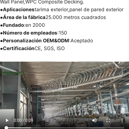
Wall Panel,WPC Composite Decking.
●Aplicaciones
tarima exterior,panel de pared exterior
●Área de la fábrica
25.000 metros cuadrados
●Fundado
:en 2000
●Número de empleados
:150
●Personalización OEM&ODM
:Aceptado
●Certificación
CE, SGS, ISO