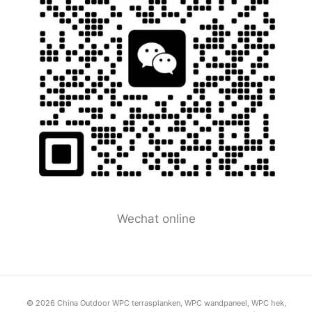
Wechat online
© 2026 China Outdoor WPC terrasplanken, WPC wandpaneel, WPC hek,