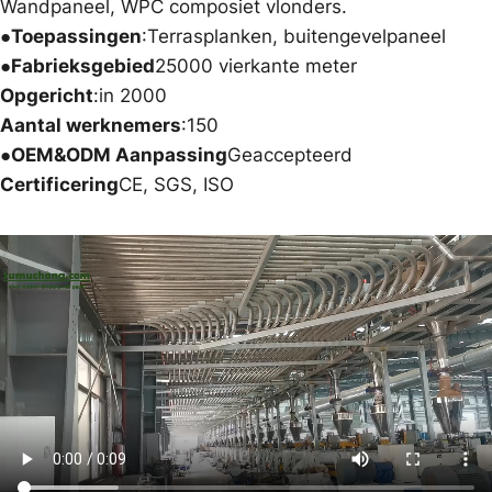
Wandpaneel, WPC composiet vlonders.
●Toepassingen
:Terrasplanken, buitengevelpaneel
●Fabrieksgebied
25000 vierkante meter
Opgericht
:in 2000
Aantal werknemers
:150
●OEM&ODM Aanpassing
Geaccepteerd
Certificering
CE, SGS, ISO