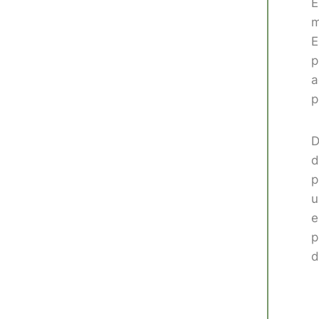
E
m
E
p
a
p
D
d
p
u
e
p
d