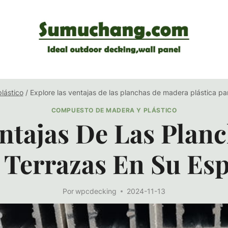
lástico
/
Explore las ventajas de las planchas de madera plástica par
COMPUESTO DE MADERA Y PLÁSTICO
entajas De Las Plan
a Terrazas En Su Esp
Por
wpcdecking
2024-11-13