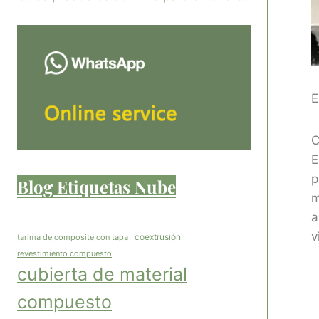
E
C
E
p
Blog Etiquetas Nube
m
a
v
coextrusión
tarima de composite con tapa
revestimiento compuesto
cubierta de material
compuesto