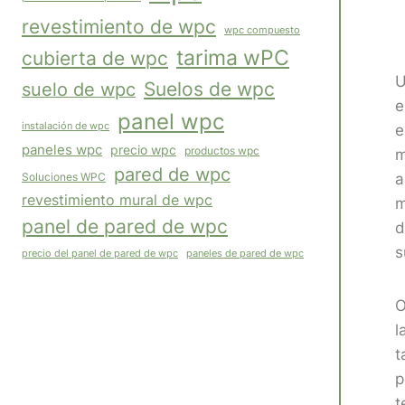
revestimiento de wpc
wpc compuesto
tarima wPC
cubierta de wpc
U
Suelos de wpc
suelo de wpc
e
panel wpc
instalación de wpc
e
paneles wpc
precio wpc
productos wpc
m
pared de wpc
Soluciones WPC
a
revestimiento mural de wpc
m
panel de pared de wpc
d
s
paneles de pared de wpc
precio del panel de pared de wpc
O
l
t
p
t