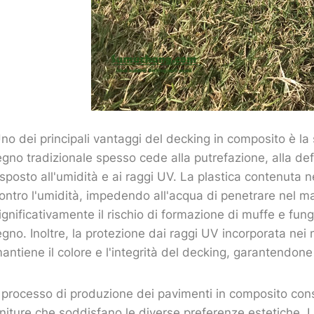
no dei principali vantaggi del decking in composito è la s
egno tradizionale spesso cede alla putrefazione, alla de
sposto all'umidità e ai raggi UV. La plastica contenuta
ontro l'umidità, impedendo all'acqua di penetrare nel ma
ignificativamente il rischio di formazione di muffe e fun
egno. Inoltre, la protezione dai raggi UV incorporata nei
antiene il colore e l'integrità del decking, garantendone 
l processo di produzione dei pavimenti in composito cons
initure che soddisfano le diverse preferenze estetiche. 