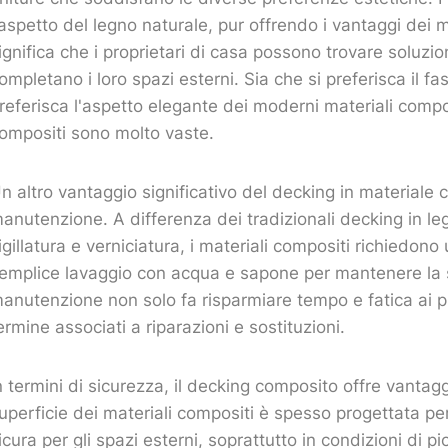
'aspetto del legno naturale, pur offrendo i vantaggi dei ma
ignifica che i proprietari di casa possono trovare soluzio
ompletano i loro spazi esterni. Sia che si preferisca il fa
referisca l'aspetto elegante dei moderni materiali composit
ompositi sono molto vaste.
n altro vantaggio significativo del decking in materiale 
anutenzione. A differenza dei tradizionali decking in le
igillatura e verniciatura, i materiali compositi richied
emplice lavaggio con acqua e sapone per mantenere la supe
anutenzione non solo fa risparmiare tempo e fatica ai pr
ermine associati a riparazioni e sostituzioni.
n termini di sicurezza, il decking composito offre vantag
uperficie dei materiali compositi è spesso progettata per
icura per gli spazi esterni, soprattutto in condizioni di p