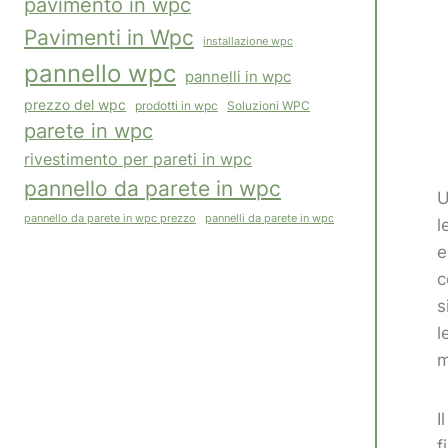
pavimento in wpc
Pavimenti in Wpc
installazione wpc
pannello wpc
pannelli in wpc
prezzo del wpc
Soluzioni WPC
prodotti in wpc
parete in wpc
rivestimento per pareti in wpc
pannello da parete in wpc
U
pannelli da parete in wpc
pannello da parete in wpc prezzo
l
e
c
s
l
m
I
f