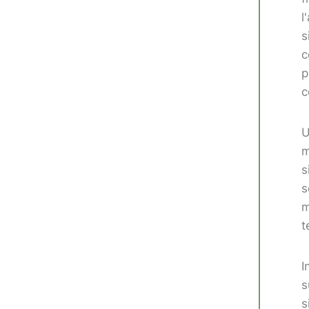
l
s
c
p
c
U
m
s
s
m
t
I
s
s