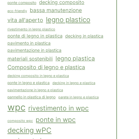
decking composito
ponte composito
bassa manutenzione
eco-friendly
legno plastico
vita all'aperto
rivestimento in legno plastico
ponte di legno in plastica
decking in plastica
pavimento in plastica
pavimentazione in plastica
legno plastica
materiali sostenibili
Composito di legno e plastica
decking composito in legno e plastica
ponte in legno e plastica
decking in legno e plastica
pavimentazione in legno e plastica
pannello in plastica di legno
parete in legno e plastica
wpc
rivestimento in wpc
ponte in wpc
composito wpc
decking wPC