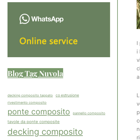
I
i
v
c
Blog Tag Nuvola
a
L
co estrusione
decking composito tappato
rivestimento composito
v
ponte composito
p
pannello composito
c
tavole da ponte composite
n
decking composito
r