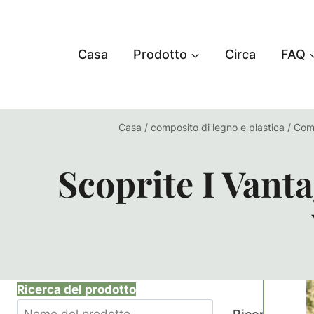
Salta
al
contenuto
Casa
Prodotto
Circa
FAQ
Casa
/
composito di legno e plastica
/
Comp
Scoprite I Vant
Ricerca del prodotto