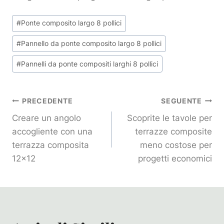
Tag
#
Ponte composito largo 8 pollici
articolo:
#
Pannello da ponte composito largo 8 pollici
#
Pannelli da ponte compositi larghi 8 pollici
Navigazione
PRECEDENTE
SEGUENTE
Creare un angolo
Scoprite le tavole per
Articoli
accogliente con una
terrazze composite
terrazza composita
meno costose per
12×12
progetti economici