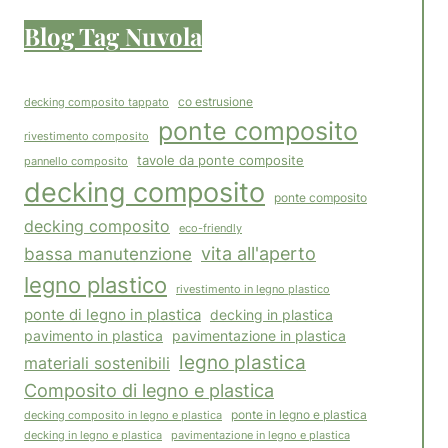
Blog Tag Nuvola
co estrusione
decking composito tappato
ponte composito
rivestimento composito
tavole da ponte composite
pannello composito
decking composito
ponte composito
decking composito
eco-friendly
vita all'aperto
bassa manutenzione
legno plastico
rivestimento in legno plastico
ponte di legno in plastica
decking in plastica
pavimento in plastica
pavimentazione in plastica
legno plastica
materiali sostenibili
Composito di legno e plastica
decking composito in legno e plastica
ponte in legno e plastica
pavimentazione in legno e plastica
decking in legno e plastica