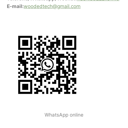
E-mail:
woodedtech@gmail.com
WhatsApp online