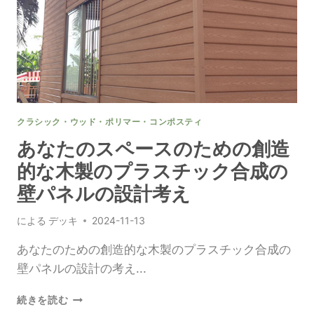
た
め
の
質
の
屋
外
の
クラシック・ウッド・ポリマー・コンポスティ
木
製
あなたのスペースのための創造
の
的な木製のプラスチック合成の
プ
ラ
壁パネルの設計考え
ス
チ
による
デッキ
2024-11-13
ッ
ク
あなたのための創造的な木製のプラスチック合成の
合
壁パネルの設計の考え...
成
の
あ
続きを読む
壁
な