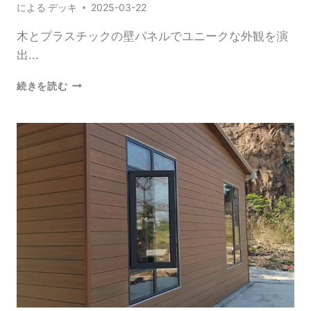
による
デッキ
2025-03-22
木とプラスチックの壁パネルでユニークな外観を演
出...
木
続きを読む
と
プ
ラ
ス
チ
ッ
ク
の
壁
パ
ネ
ル
で
ユ
ニ