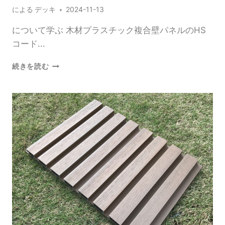
ッ
による
デッキ
2024-11-13
ク
合
について学ぶ 木材プラスチック複合壁パネルのHS
成
コード...
の
壁
木
続きを読む
パ
材
ネ
の
ル
プ
の
ラ
設
ス
計
チ
考
ッ
え
ク
複
合
壁
パ
ネ
ル
の