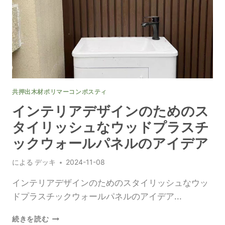
の
た
め
の
木
材
プ
ラ
共押出木材ポリマーコンポスティ
ス
チ
インテリアデザインのためのス
ッ
タイリッシュなウッドプラスチ
ク
複
ックウォールパネルのアイデア
合
壁
による
デッキ
2024-11-08
パ
ネ
インテリアデザインのためのスタイリッシュなウッ
ル
ドプラスチックウォールパネルのアイデア...
を
探
イ
続きを読む
る