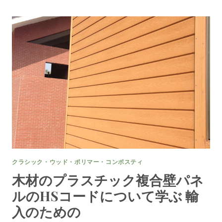
パ
た
ネ
の
ル
ス
ペ
ー
ス
の
た
め
の
創
造
的
な
木
クラシック・ウッド・ポリマー・コンポスティ
製
の
木材のプラスチック複合壁パネ
プ
ルのHSコードについて学ぶ 輸
ラ
ス
入のための
チ