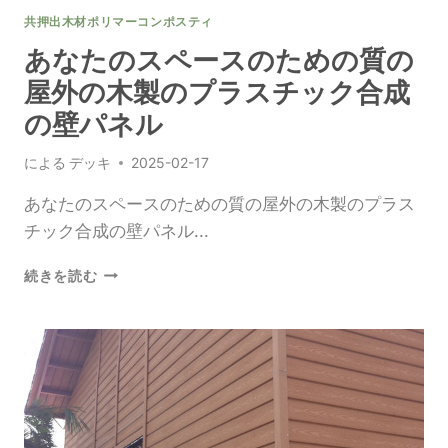
ー
共押出木材ポリマーコンポスティ
ク
な
あなたのスペースのための質の
外
屋外の木製のプラスチック合成
観
を
の壁パネル
演
出
による
デッキ
2025-02-17
あなたのスペースのための質の屋外の木製のプラス
チック合成の壁パネル...
あ
続きを読む
な
た
の
ス
ペ
ー
ス
の