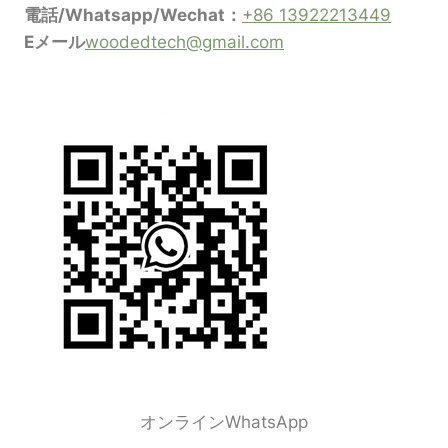
電話/Whatsapp/Wechat：
+86 13922213449
Eメール
woodedtech@gmail.com
オンラインWhatsApp