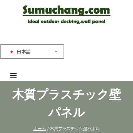
コ
ン
テ
ン
ツ
へ
日本語
ス
キ
ッ
プ
木質プラスチック壁
パネル
ホーム
/
木質プラスチック壁パネル