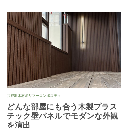
ン
テ
リ
ア
デ
ザ
イ
ン
の
た
め
の
ス
タ
イ
リ
共押出木材ポリマーコンポスティ
ッ
シ
どんな部屋にも合う木製プラス
ュ
チック壁パネルでモダンな外観
な
ウ
を演出
ッ