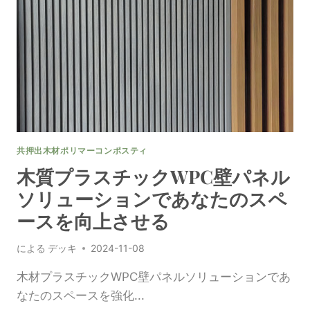
製
プ
ラ
ス
チ
ッ
ク
壁
パ
ネ
共押出木材ポリマーコンポスティ
ル
外
木質プラスチックWPC壁パネル
装
ソリューションであなたのスペ
で
印
ースを向上させる
象
を
による
デッキ
2024-11-08
持
続
木材プラスチックWPC壁パネルソリューションであ
さ
なたのスペースを強化...
せ