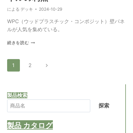
あ
による
デッキ
2024-10-29
な
た
WPC（ウッドプラスチック・コンポジット）壁パネ
の
ス
ルが人気を集めている。
ペ
ー
WPC
続きを読む
ス
の
を
木
向
材
ペ
次
1
2
上
と
さ
プ
の
ー
せ
ラ
る
ス
ペ
ジ
チ
製品検索
ッ
ー
ク
ナ
探索
ジ
壁
パ
ビ
ネ
製品
カタログ
ル