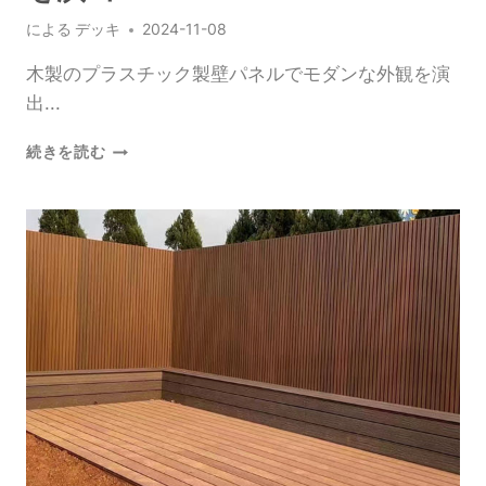
ド
による
デッキ
2024-11-08
プ
ラ
木製のプラスチック製壁パネルでモダンな外観を演
ス
出...
チ
ッ
ど
続きを読む
ク
ん
ウ
な
ォ
部
ー
屋
ル
に
パ
も
ネ
合
ル
う
の
木
ア
製
イ
プ
デ
ラ
ア
ス
チ