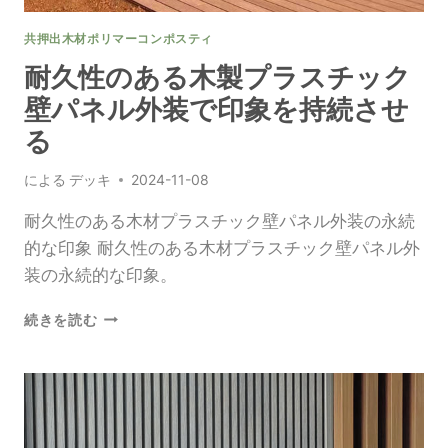
ッ
ク
共押出木材ポリマーコンポスティ
壁
パ
耐久性のある木製プラスチック
ネ
壁パネル外装で印象を持続させ
ル
で
る
モ
ダ
による
デッキ
2024-11-08
ン
な
耐久性のある木材プラスチック壁パネル外装の永続
外
的な印象 耐久性のある木材プラスチック壁パネル外
観
装の永続的な印象。
を
演
耐
出
続きを読む
久
性
の
あ
る
木