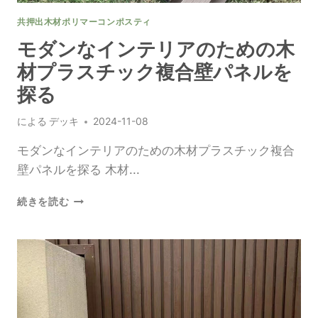
HS
共押出木材ポリマーコンポスティ
コ
ー
モダンなインテリアのための木
ド
材プラスチック複合壁パネルを
に
つ
探る
い
て
による
デッキ
2024-11-08
学
ぶ
モダンなインテリアのための木材プラスチック複合
輸
壁パネルを探る 木材...
入
の
モ
続きを読む
た
ダ
め
ン
の
な
イ
ン
テ
リ
ア