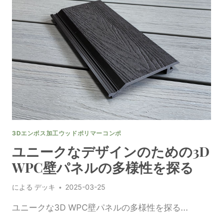
る
間
専
の
門
た
家
め
の
の
ヒ
WPC
ン
壁
ト
パ
ネ
ル
の
多
3Dエンボス加工ウッドポリマーコンポ
様
性
ユニークなデザインのための3D
を
WPC壁パネルの多様性を探る
探
る
による
デッキ
2025-03-25
ユニークな3D WPC壁パネルの多様性を探る...