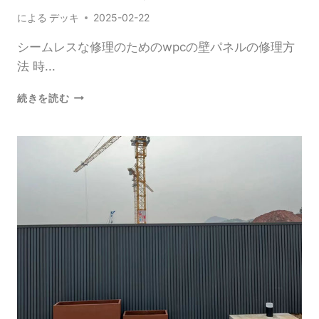
ン
による
デッキ
2025-02-22
グ
の
シームレスな修理のためのwpcの壁パネルの修理方
イ
ン
法 時...
ス
ト
シ
続きを読む
ー
ー
ル
ム
レ
ス
な
修
理
の
た
め
の
WPC
の
壁
パ