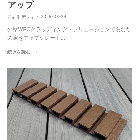
様
アップ
性
を
による
デッキ
2025-03-24
探
る
外壁WPCクラッディング・ソリューションであなた
の家をアップグレード...
外
続きを読む
壁
WPC
ク
ラ
ッ
デ
ィ
ン
グ・
ソ
リ
ュ
ー