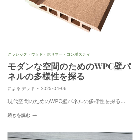
の
た
め
の
WPC
ウ
ォ
ー
クラシック・ウッド・ポリマー・コンポスティ
ル
ク
モダンな空間のためのWPC壁パ
ラ
ネルの多様性を探る
ッ
デ
による
デッキ
2025-04-06
ィ
ン
現代空間のためのWPC壁パネルの多様性を探る...
グ
施
モ
工
続きを読む
ダ
に
ン
関
な
す
空