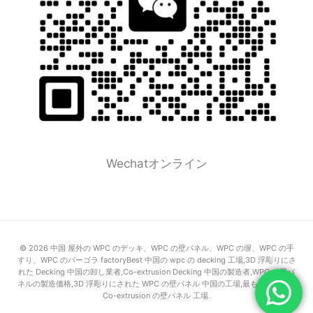
Wechatオンライン
© 2026 中国 屋外の WPC のデッキ、WPC の壁パネル、WPC の塀、WPC の手
すり、WPC のパーゴラ factoryBest 中国の wpc の decking 工場,3D 浮彫りにさ
れた Decking 中国の卸し業者,Co-extrusion Decking 中国の製造者,WPC の壁パ
ネルの製造価格,3D 浮彫りにされた WPC の壁パネル 中国の工場,最もよい中国の
Co-extrusion の壁パネル 工場.