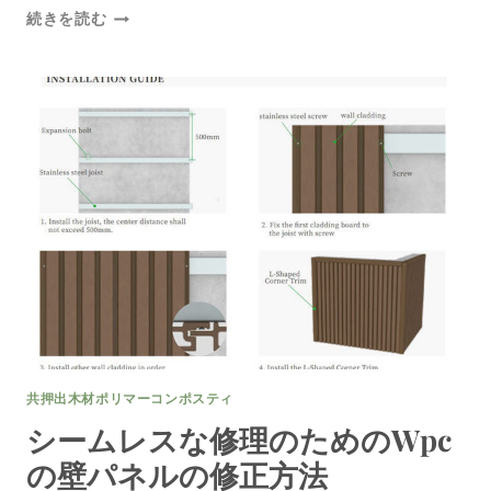
美
続きを読む
し
い
イ
ン
テ
リ
ア
の
た
め
の
WPC
の
壁
の
ク
共押出木材ポリマーコンポスティ
ラ
ッ
シームレスな修理のためのwpc
デ
の壁パネルの修正方法
ィ