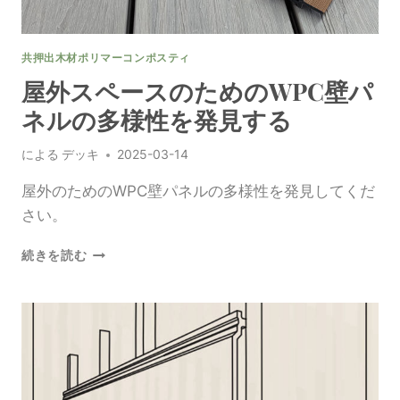
シ
ョ
ン
共押出木材ポリマーコンポスティ
で
住
屋外スペースのためのWPC壁パ
ま
ネルの多様性を発見する
い
を
による
デッキ
2025-03-14
グ
レ
屋外のためのWPC壁パネルの多様性を発見してくだ
ー
ド
さい。
ア
ッ
屋
続きを読む
プ
外
ス
ペ
ー
ス
の
た