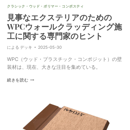
事
クラシック・ウッド・ポリマー・コンポスティ
な
デ
見事なエクステリアのための
ザ
WPCウォールクラッディング施
イ
ン
工に関する専門家のヒント
による
デッキ
2025-05-30
WPC（ウッド・プラスチック・コンポジット）の壁
装材は、現在、大きな注目を集めている。
見
続きを読む
事
な
エ
ク
ス
テ
リ
ア