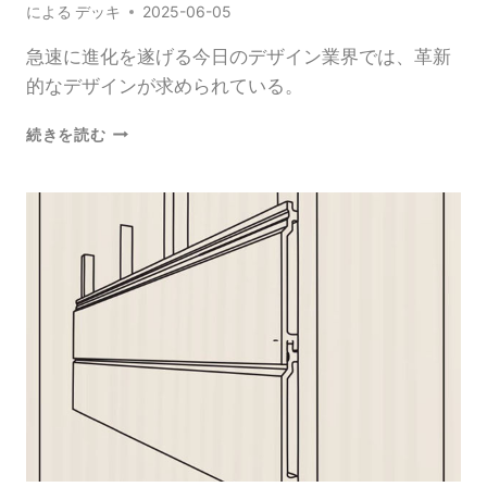
による
デッキ
2025-06-05
急速に進化を遂げる今日のデザイン業界では、革新
的なデザインが求められている。
WPC
続きを読む
3D
壁
パ
ネ
ル
で
空
間
を
変
身
さ
せ
る
見