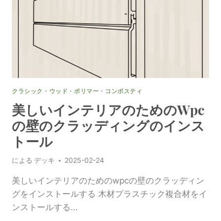
め
の
WPC
壁
パ
ネ
ル
の
多
クラシック・ウッド・ポリマー・コンポスティ
様
性
美しいインテリアのためのwpc
を
の壁のクラッディングのインス
発
見
トール
す
る
による
デッキ
2025-02-24
美しいインテリアのためのwpcの壁のクラッディン
グをインストールする 木材プラスチック複合材をイ
ンストールする...