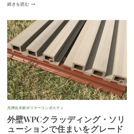
ユ
続きを読む
ニ
ー
ク
な
デ
ザ
イ
ン
の
た
め
の
3D
WPC
壁
パ
共押出木材ポリマーコンポスティ
ネ
ル
外壁WPCクラッディング・ソリ
の
ューションで住まいをグレード
多