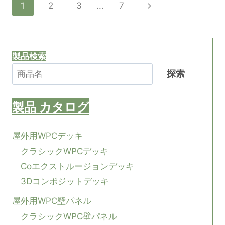
ペ
次
1
2
3
...
7
外
観
の
ー
の
た
ペ
ジ
め
製品検索
の
ー
高
ナ
探索
ジ
品
質
ビ
の
製品
カタログ
屋
ゲ
外
WPC
屋外用WPCデッキ
の
ー
クラシックWPCデッキ
壁
パ
Coエクストルージョンデッキ
シ
ネ
3Dコンポジットデッキ
ル
ョ
屋外用WPC壁パネル
クラシックWPC壁パネル
ン