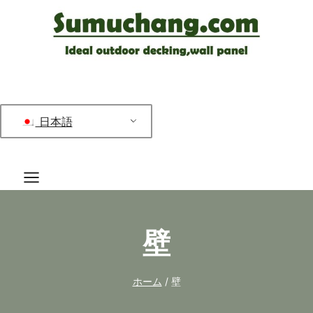
コ
ン
テ
ン
ツ
へ
日本語
ス
キ
ッ
プ
壁
ホーム
/
壁