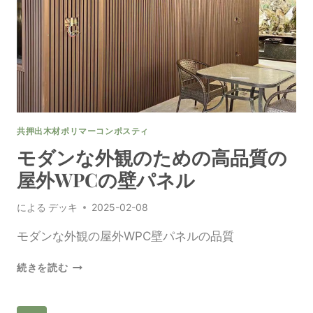
た
め
の
耐
久
の
屋
外
の
共押出木材ポリマーコンポスティ
WPC
の
モダンな外観のための高品質の
壁
屋外WPCの壁パネル
の
ク
による
デッキ
2025-02-08
ラ
ッ
モダンな外観の屋外WPC壁パネルの品質
デ
ィ
モ
ン
続きを読む
ダ
グ
ン
な