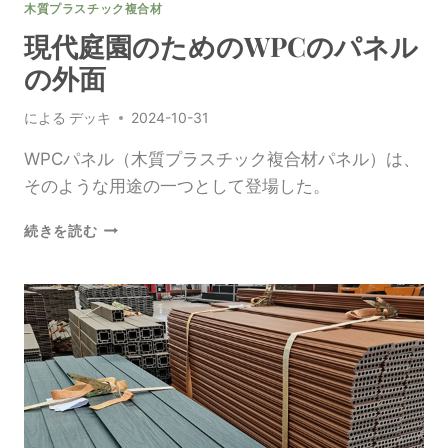
木質プラスチック複合材
現代庭園のためのWPCのパネル
の外面
による
デッキ
2024-10-31
WPCパネル（木質プラスチック複合材パネル）は、
そのような用途の一つとして登場した。
現
続きを読む
代
庭
園
の
た
め
の
WPC
の
パ