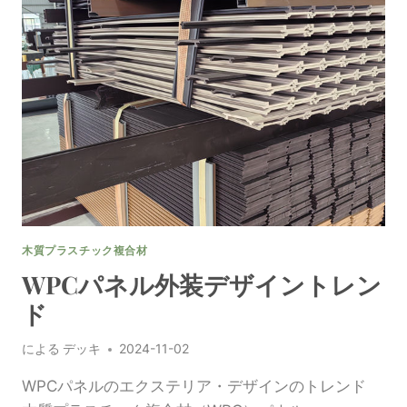
ピ
ー
ル
の
た
め
の
WPC
パ
ネ
ル
外
装
木質プラスチック複合材
ソ
リ
WPCパネル外装デザイントレン
ュ
ド
ー
シ
による
デッキ
2024-11-02
ョ
ン
WPCパネルのエクステリア・デザインのトレンド