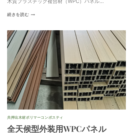
木質プラスチック複合材（WPC）パネル...
WPC
続きを読む
パ
ネ
ル
外
装
デ
ザ
イ
ン
ト
レ
ン
ド
共押出木材ポリマーコンポスティ
全天候型外装用WPCパネル