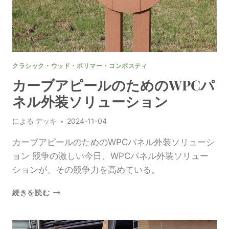
め
の
WPC
パ
ネ
ル
クラシック・ウッド・ポリマー・コンポスティ
デ
ザ
カーブアピールのためのWPCパ
イ
ネル外装ソリューション
ン
エ
による
デッキ
2024-11-04
ク
ス
カーブアピールのためのWPCパネル外装ソリューシ
テ
リ
ョン 競争の激しい今日、WPCパネル外装ソリュー
ア
ションが、その競争力を高めている。
カ
続きを読む
ー
ブ
ア