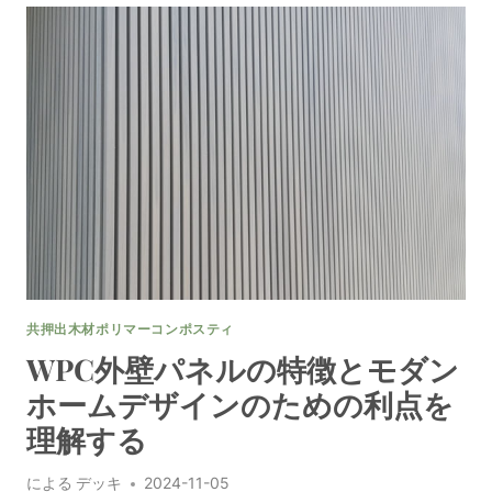
ク
ラ
ッ
デ
ィ
ン
グ
の
価
格
と
住
宅
所
共押出木材ポリマーコンポスティ
有
者
WPC外壁パネルの特徴とモダン
に
ホームデザインのための利点を
と
っ
理解する
て
の
による
デッキ
2024-11-05