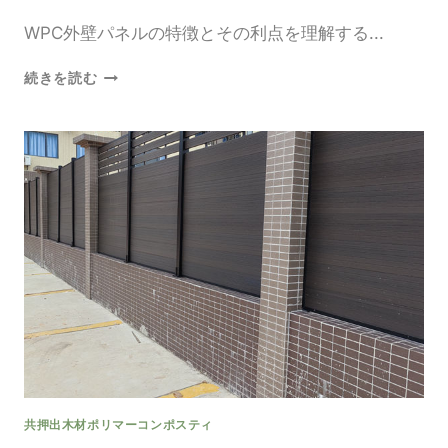
メ
リ
WPC外壁パネルの特徴とその利点を理解する...
ッ
ト
WPC
続きを読む
と
外
は？
壁
パ
ネ
ル
の
特
徴
と
モ
ダ
ン
ホ
ー
ム
デ
共押出木材ポリマーコンポスティ
ザ