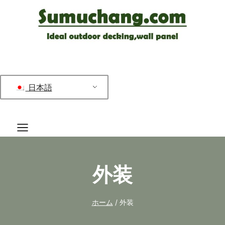
コ
ン
テ
ン
ツ
へ
日本語
ス
キ
ッ
プ
外装
ホーム
/
外装