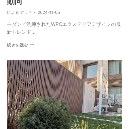
動向
による
デッキ
2024-11-05
モダンで洗練されたWPCエクステリアデザインの最
新トレンド...
モ
続きを読む
ダ
ン
で
持
続
可
能
な
住
宅
建
築
の
た