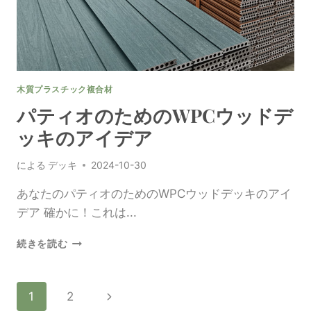
ネ
ル
の
外
面
木質プラスチック複合材
パティオのためのWPCウッドデ
ッキのアイデア
による
デッキ
2024-10-30
あなたのパティオのためのWPCウッドデッキのアイ
デア 確かに！これは...
パ
続きを読む
テ
ィ
オ
ペ
次
1
2
の