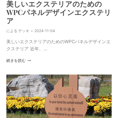
イ
美しいエクステリアのための
ン
WPCパネルデザインエクステリ
の
た
ア
め
の
による
デッキ
2024-11-04
利
点
美しいエクステリアのためのWPCパネルデザインエ
を
クステリア 近年、...
理
解
美
続きを読む
す
し
る
い
エ
ク
ス
テ
リ
ア
の
た