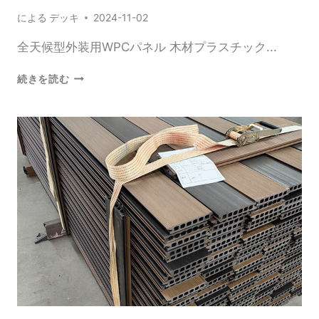
による
デッキ
2024-11-02
全天候型外装用WPCパネル 木材プラスチック...
全
続きを読む
天
候
型
外
装
用
WPC
パ
ネ
ル