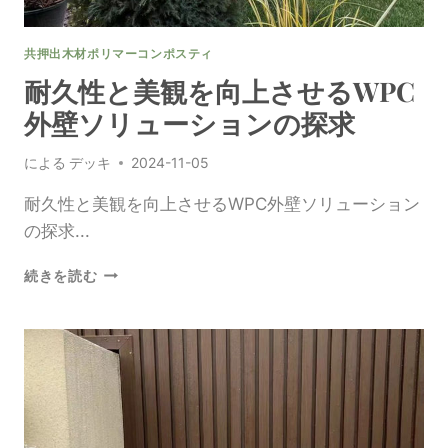
め
の
共押出木材ポリマーコンポスティ
WPC
外
耐久性と美観を向上させるWPC
装
外壁ソリューションの探求
デ
ザ
による
デッキ
2024-11-05
イ
ン
耐久性と美観を向上させるWPC外壁ソリューション
の
最
の探求...
新
動
耐
続きを読む
向
久
性
と
美
観
を
向
上