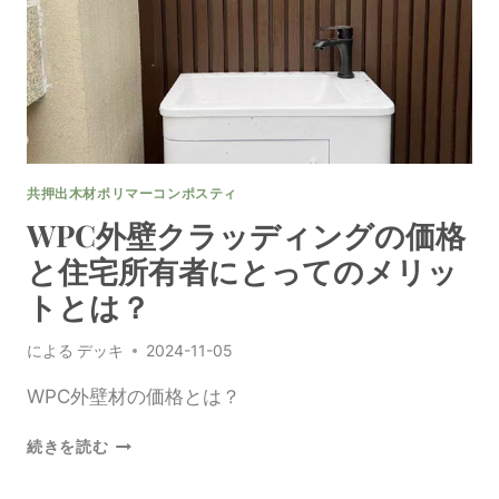
さ
せ
る
WPC
外
壁
ソ
リ
共押出木材ポリマーコンポスティ
ュ
ー
WPC外壁クラッディングの価格
シ
と住宅所有者にとってのメリッ
ョ
ン
トとは？
の
探
による
デッキ
2024-11-05
求
WPC外壁材の価格とは？
WPC
続きを読む
外
壁