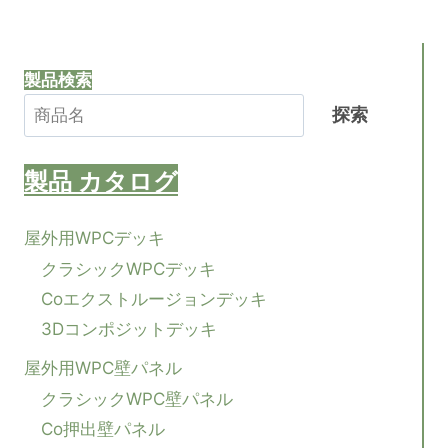
た
の
ー
め
の
ペ
ジ
WPC
製品検索
ウ
ー
ッ
ナ
探索
ジ
ド
デ
ビ
ッ
製品
カタログ
キ
ゲ
の
ア
屋外用WPCデッキ
イ
ー
クラシックWPCデッキ
デ
ア
Coエクストルージョンデッキ
シ
3Dコンポジットデッキ
ョ
屋外用WPC壁パネル
クラシックWPC壁パネル
ン
Co押出壁パネル