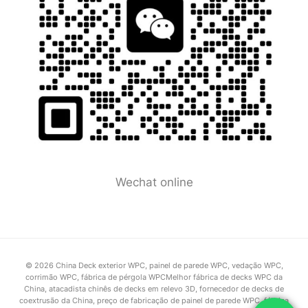
Wechat online
© 2026 China Deck exterior WPC, painel de parede WPC, vedação WPC,
corrimão WPC, fábrica de pérgola WPCMelhor fábrica de decks WPC da
China, atacadista chinês de decks em relevo 3D, fornecedor de decks de
coextrusão da China, preço de fabricação de painel de parede WPC, fábrica