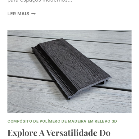
EXPLORE
LER MAIS
A
VERSATILIDADE
DO
PAINEL
DE
PAREDE
WPC
PARA
ESPAÇOS
MODERNOS
COMPÓSITO DE POLÍMERO DE MADEIRA EM RELEVO 3D
Explore A Versatilidade Do