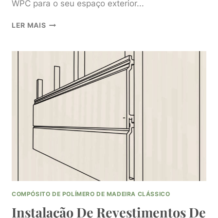
WPC para o seu espaço exterior...
DESCUBRA
LER MAIS
A
VERSATILIDADE
DOS
PAINÉIS
DE
PAREDE
WPC
PARA
OS
SEUS
ESPAÇOS
EXTERIORES
COMPÓSITO DE POLÍMERO DE MADEIRA CLÁSSICO
Instalação De Revestimentos De