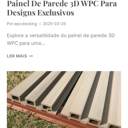
Painel De Parede 3D WPC Para
Designs Exclusivos
Por
wpcdecking
2025-03-25
Explore a versatilidade do painel de parede 3D
WPC para uma...
EXPLORE
LER MAIS
A
VERSATILIDADE
DO
PAINEL
DE
PAREDE
3D
WPC
PARA
DESIGNS
EXCLUSIVOS