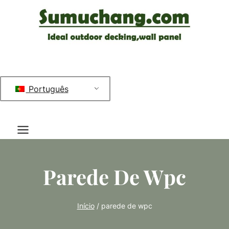
Saltar
para
o
conteúdo
Português
Parede De Wpc
Início
/
parede de wpc