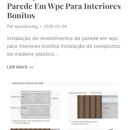
Parede Em Wpc Para Interiores
Bonitos
Por
wpcdecking
2025-02-24
instalação de revestimentos de parede em wpc
para interiores bonitos Instalação de compósitos
de madeira-plástico...
INSTALAÇÃO
LER MAIS
DE
REVESTIMENTOS
DE
PAREDE
EM
WPC
PARA
INTERIORES
BONITOS