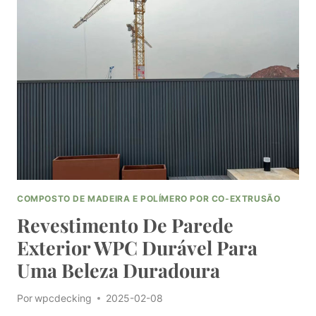
DE
PAREDE
DE
WPC
PARA
REPARAÇÕES
SEM
COSTURAS
COMPOSTO DE MADEIRA E POLÍMERO POR CO-EXTRUSÃO
Revestimento De Parede
Exterior WPC Durável Para
Uma Beleza Duradoura
Por
wpcdecking
2025-02-08