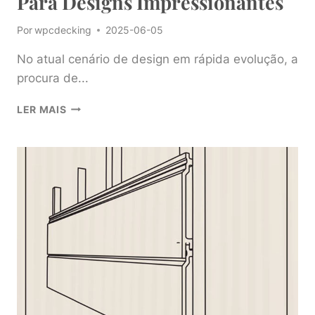
Para Designs Impressionantes
Por
wpcdecking
2025-06-05
No atual cenário de design em rápida evolução, a
procura de...
TRANSFORME
LER MAIS
O
SEU
ESPAÇO
COM
O
PAINEL
DE
PAREDE
3D
WPC
PARA
DESIGNS
IMPRESSIONANTES