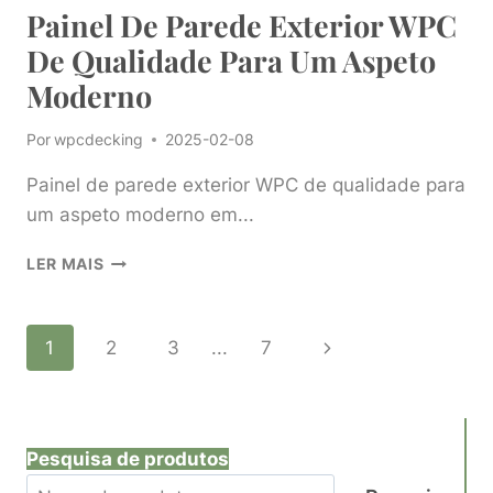
Painel De Parede Exterior WPC
De Qualidade Para Um Aspeto
Moderno
Por
wpcdecking
2025-02-08
Painel de parede exterior WPC de qualidade para
um aspeto moderno em...
PAINEL
LER MAIS
DE
PAREDE
EXTERIOR
Navegação
Página
1
2
3
...
7
WPC
DE
seguinte
Na
QUALIDADE
PARA
Página
UM
Pesquisa de produtos
ASPETO
MODERNO