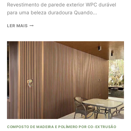
Revestimento de parede exterior WPC durável
para uma beleza duradoura Quando...
REVESTIMENTO
LER MAIS
DE
PAREDE
EXTERIOR
WPC
DURÁVEL
PARA
UMA
BELEZA
DURADOURA
COMPOSTO DE MADEIRA E POLÍMERO POR CO-EXTRUSÃO