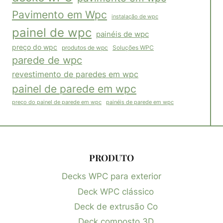
Pavimento em Wpc
instalação de wpc
painel de wpc
painéis de wpc
preço do wpc
Soluções WPC
produtos de wpc
parede de wpc
revestimento de paredes em wpc
painel de parede em wpc
painéis de parede em wpc
preço do painel de parede em wpc
PRODUTO
Decks WPC para exterior
Deck WPC clássico
Deck de extrusão Co
Deck composto 3D