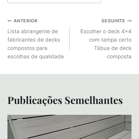
Navegação
ANTERIOR
SEGUINTE
Lista abrangente de
Escolher o deck 4×4
De
fabricantes de decks
com tampa certo
compostos para
Tábua de deck
Artigos
escolhas de qualidade
composta
Publicações Semelhantes