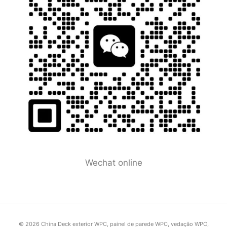
Wechat online
© 2026 China Deck exterior WPC, painel de parede WPC, vedação WPC,