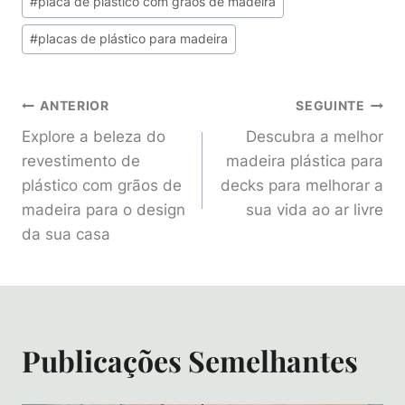
#
placa de plástico com grãos de madeira
#
placas de plástico para madeira
Navegação
ANTERIOR
SEGUINTE
Explore a beleza do
Descubra a melhor
De
revestimento de
madeira plástica para
plástico com grãos de
decks para melhorar a
Artigos
madeira para o design
sua vida ao ar livre
da sua casa
Publicações Semelhantes