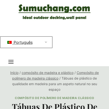
Saltar
para
o
conteúdo
Português
Início
/
compósito de madeira e plástico
/
Compósito de
polímero de madeira clássico
/
Tábuas de plástico de
qualidade em madeira para um aspeto natural no seu
espaço
COMPÓSITO DE POLÍMERO DE MADEIRA CLÁSSICO
Tábuas De Plástico De