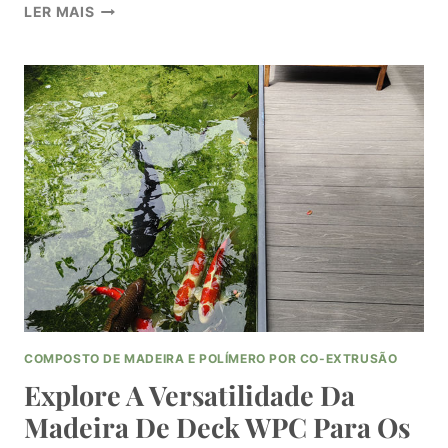
MELHORE
LER MAIS
A
SUA
CASA
COM
AS
OPÇÕES
DE
REVESTIMENTO
DE
MADEIRA
COMPOSTA
WPC
COMPOSTO DE MADEIRA E POLÍMERO POR CO-EXTRUSÃO
Explore A Versatilidade Da
Madeira De Deck WPC Para Os