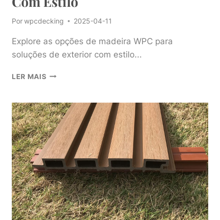
Com Estilo
Por
wpcdecking
2025-04-11
Explore as opções de madeira WPC para
soluções de exterior com estilo...
EXPLORE
LER MAIS
AS
OPÇÕES
DE
MADEIRA
WPC
PARA
SOLUÇÕES
DE
EXTERIOR
COM
ESTILO