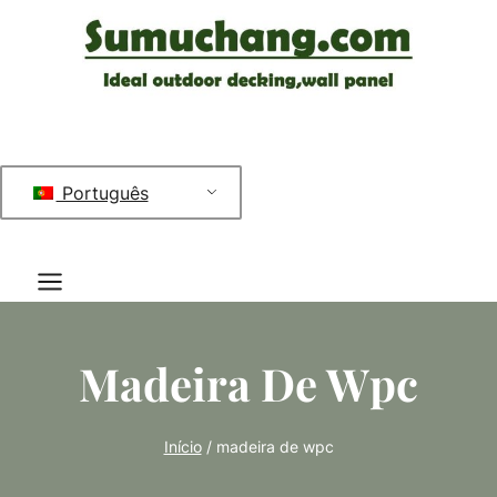
Saltar
para
o
conteúdo
Português
Madeira De Wpc
Início
/
madeira de wpc