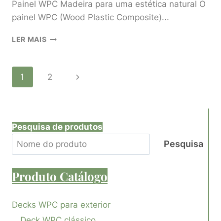
Painel WPC Madeira para uma estética natural O
painel WPC (Wood Plastic Composite)...
PAINEL
LER MAIS
WPC
DE
MADEIRA
Navegação
Página
1
2
PARA
UMA
seguinte
Na
ESTÉTICA
NATURAL
Página
Pesquisa de produtos
Pesquisa
Produto
Catálogo
Decks WPC para exterior
Deck WPC clássico