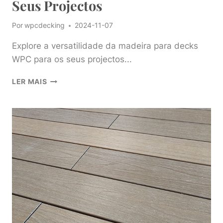
Seus Projectos
Por
wpcdecking
2024-11-07
Explore a versatilidade da madeira para decks
WPC para os seus projectos...
EXPLORE
LER MAIS
A
VERSATILIDADE
DA
MADEIRA
DE
DECK
WPC
PARA
OS
SEUS
PROJECTOS