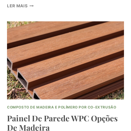
COMPREENDER
LER MAIS
O
PAINEL
DE
MADEIRA
WPC
DE
PAREDE
E
O
SEU
APELO
ESTÉTICO
COMPOSTO DE MADEIRA E POLÍMERO POR CO-EXTRUSÃO
Painel De Parede WPC Opções
De Madeira