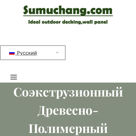
Перейти
к
содержимому
Русский
Соэкструзионный
Древесно-
Полимерный