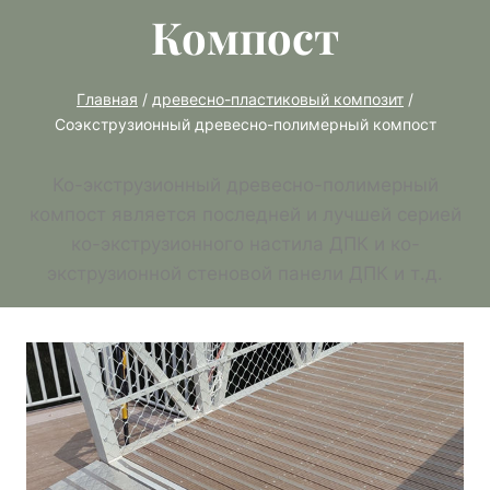
Компост
Главная
/
древесно-пластиковый композит
/
Соэкструзионный древесно-полимерный компост
Ко-экструзионный древесно-полимерный
компост является последней и лучшей серией
ко-экструзионного настила ДПК и ко-
экструзионной стеновой панели ДПК и т.д.