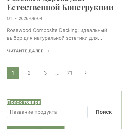
Естественной Конструкции
От
2026-08-04
Rosewood Composite Decking: идеальный
выбор для натуральной эстетики для...
ПОЧЕМУ
ЧИТАЙТЕ ДАЛЕЕ
ВЫБИРАЮТ
КОМПОЗИТНЫЕ
НАСЫЛКИ
Навигация
Следующая
1
2
3
...
71
ИЗ
РОЗОВОГО
страница
По
ДЕРЕВА
ДЛЯ
Страницам
ЕСТЕСТВЕННОЙ
Поиск товара
КОНСТРУКЦИИ
Поиск