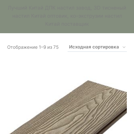
Лучший Китай ДПК настил завод, 3D тисненый
настил Китай оптовик, ко-экструзии настил
Китай поставщик
Отображение 1–9 из 75