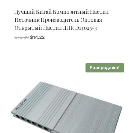
Лучший Китай Композитный Настил
Источник Производитель Оптовая
Открытый Настил ДПК D14025-3
Первоначальная
Текущая
$
15.80
$
14.22
цена
цена:
составляла
$14.22.
$15.80.
Распродажа!