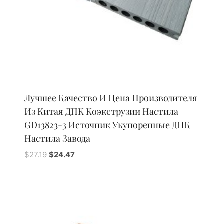
Лучшее Качество И Цена Производителя
Из Китая ДПК Коэкструзии Настила
GD13823-3 Источник Укупоренные ДПК
Настила Завода
Первоначальная
Текущая
$
27.19
$
24.47
цена
цена:
составляла
$24.47.
$27.19.