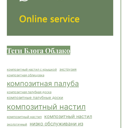
Теги Блога Облако
экструзия
композитный настил с крышкой
композитная облицовка
композитная палуба
композитная палубная доска
композитные палубные доски
композитный настил
композитный настил
композитный настил
низко обслуживани из
экологичный