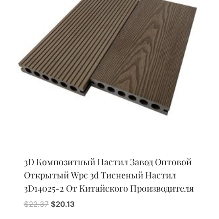
3D Композитный Настил Завод Оптовой
Открытый Wpc 3d Тисненый Настил
3D14025-2 От Китайского Производителя
Первоначальная
Текущая
$
22.37
$
20.13
цена
цена: