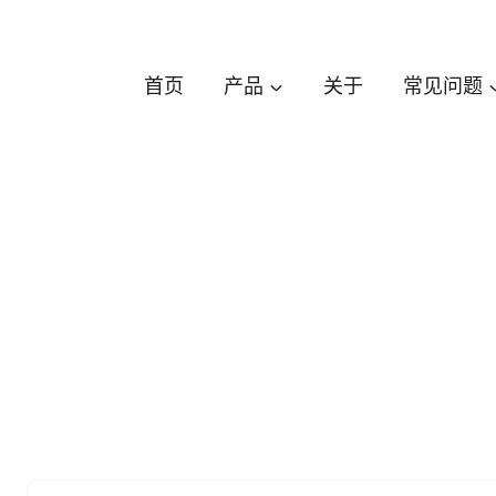
跳
到
内
首页
产品
关于
常见问题
容