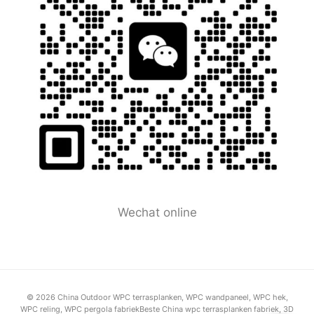
Wechat online
© 2026 China Outdoor WPC terrasplanken, WPC wandpaneel, WPC hek,
WPC reling, WPC pergola fabriekBeste China wpc terrasplanken fabriek, 3D