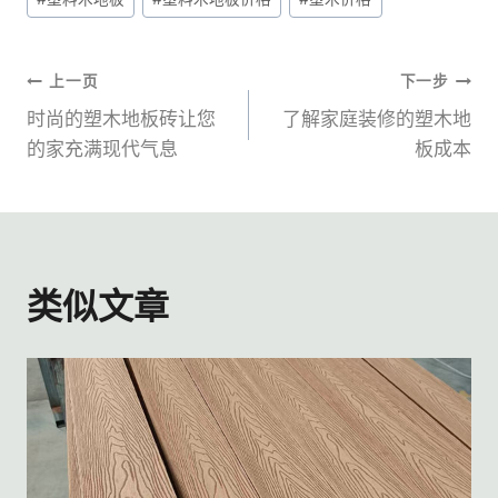
标
签：
文
上一页
下一步
时尚的塑木地板砖让您
了解家庭装修的塑木地
章
的家充满现代气息
板成本
导
航
类似文章