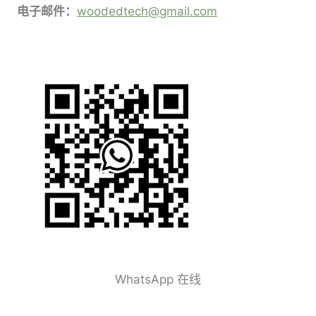
电子邮件：
woodedtech@gmail.com
WhatsApp 在线