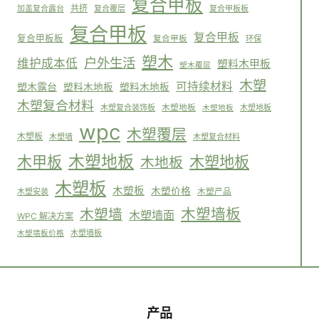
复合甲板
共挤
加盖复合露台
复合覆层
复合甲板板
复合甲板
复合甲板
复合甲板板
复合甲板
环保
塑木
户外生活
维护成本低
塑料木甲板
塑木覆层
木塑
可持续材料
塑木露台
塑料木地板
塑料木地板
木塑复合材料
木塑复合装饰板
木塑地板
木塑地板
木塑地板
wpc
木塑覆层
木塑板
木塑墙
木塑复合材料
木塑地板
木塑地板
木甲板
木地板
木塑板
木塑板
木塑价格
木塑安装
木塑产品
木塑墙板
木塑墙
木塑墙面
WPC 解决方案
木塑墙板
木塑墙板价格
产品