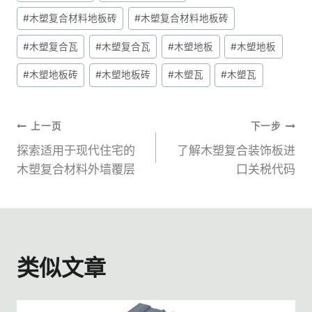
章
#
木塑复合材料地板砖
#
木塑复合材料地板砖
标
签：
#
木塑复合瓦
#
木塑复合瓦
#
木塑地板
#
木塑地板
#
木塑地板砖
#
木塑地板砖
#
木塑瓦
#
木塑瓦
文
上一页
下一步
探索适用于现代住宅的
了解木塑复合装饰板进
章
木塑复合材料外墙覆层
口关税代码
导
航
类似文章