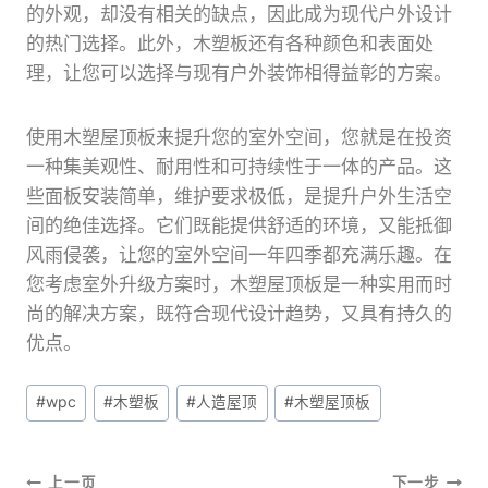
的外观，却没有相关的缺点，因此成为现代户外设计
的热门选择。此外，木塑板还有各种颜色和表面处
理，让您可以选择与现有户外装饰相得益彰的方案。
使用木塑屋顶板来提升您的室外空间，您就是在投资
一种集美观性、耐用性和可持续性于一体的产品。这
些面板安装简单，维护要求极低，是提升户外生活空
间的绝佳选择。它们既能提供舒适的环境，又能抵御
风雨侵袭，让您的室外空间一年四季都充满乐趣。在
您考虑室外升级方案时，木塑屋顶板是一种实用而时
尚的解决方案，既符合现代设计趋势，又具有持久的
优点。
文
#
wpc
#
木塑板
#
人造屋顶
#
木塑屋顶板
章
标
签：
上一页
下一步