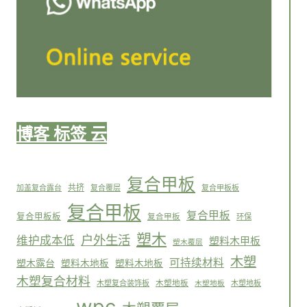
博客 标签 云
复合甲板
共挤
加盖复合露台
复合覆层
复合甲板板
复合甲板
复合甲板
复合甲板板
复合甲板
环保
塑木
户外生活
维护成本低
塑料木甲板
塑木覆层
木塑
可持续材料
塑木露台
塑料木地板
塑料木地板
木塑复合材料
木塑复合装饰板
木塑地板
木塑地板
木塑地板
wpc