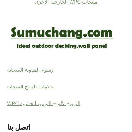
منتجات WPC الخارجية الأخرى
وسوم المدونة السحابة
علامات المنتج السحابة
الترويج لألواح التزيين الخشبية WPC
اتصل بنا