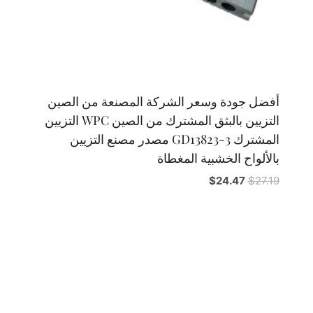
أفضل جودة وسعر الشركة المصنعة من الصين
التزيين بالبثق المشترك من الصين WPC التزيين
المشترك GD13823-3 مصدر مصنع التزيين
بالألواح الخشبية المغطاة
السعر
السعر
$
24.47
$
27.19
الأصلي
الحالي
هو:
هو:
$24.47.
$27.19.