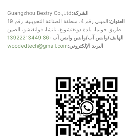
الشركة:
Guangzhou Bestry Co.,Ltd
العنوان:
المبنى رقم 4، منطقة الصناعة التحويلية، رقم 19
طريق جونما، بلدة دونغتشونغ، نانشا، قوانغتشو، الصين
الهاتف/واتس آب/واتس واتس آب
+86 13922213449
البريد الإلكتروني:
woodedtech@gmail.com