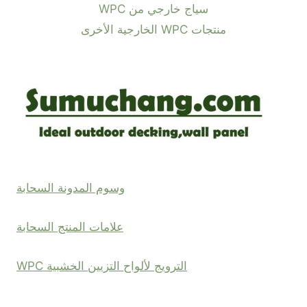
سياج خارجي من WPC
منتجات WPC الخارجية الأخرى
وسوم المدونة السحابة
علامات المنتج السحابة
الترويج لألواح التزيين الخشبية WPC