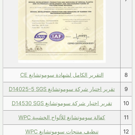
8
التقرير الكامل لشهادة سوموتشانغ CE
9
تقرير اختبار شركة سوموتشانغ D14025-5 SGS
10
تقرير اختبار شركة سوموتشانغ D14530 SGS
11
كفالة سوموتشانغ للألواح الخشبية WPC
12
تنظيف منتجات سوموتشانغ WPC