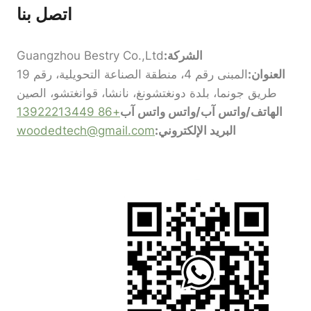
اتصل بنا
الشركة:
Guangzhou Bestry Co.,Ltd
العنوان:
المبنى رقم 4، منطقة الصناعة التحويلية، رقم 19
طريق جونما، بلدة دونغتشونغ، نانشا، قوانغتشو، الصين
الهاتف/واتس آب/واتس واتس آب
+86 13922213449
البريد الإلكتروني:
woodedtech@gmail.com