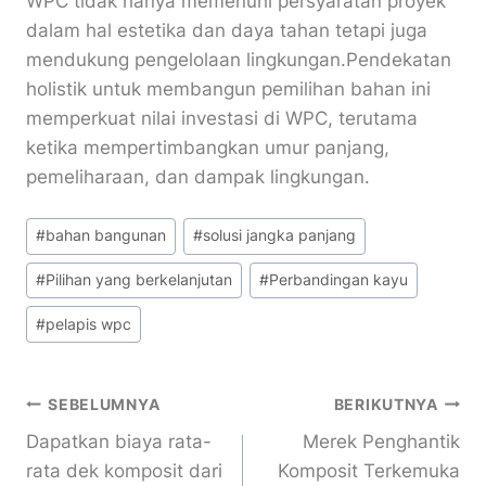
WPC tidak hanya memenuhi persyaratan proyek
dalam hal estetika dan daya tahan tetapi juga
mendukung pengelolaan lingkungan.Pendekatan
holistik untuk membangun pemilihan bahan ini
memperkuat nilai investasi di WPC, terutama
ketika mempertimbangkan umur panjang,
pemeliharaan, dan dampak lingkungan.
Posting
#
bahan bangunan
#
solusi jangka panjang
Tag:
#
Pilihan yang berkelanjutan
#
Perbandingan kayu
#
pelapis wpc
Navigasi
SEBELUMNYA
BERIKUTNYA
Dapatkan biaya rata-
Merek Penghantik
Pos
rata dek komposit dari
Komposit Terkemuka