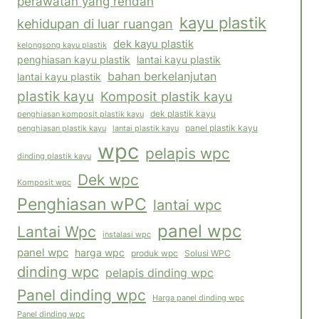
perawatan yang rendah
kayu plastik
kehidupan di luar ruangan
dek kayu plastik
kelongsong kayu plastik
penghiasan kayu plastik
lantai kayu plastik
bahan berkelanjutan
lantai kayu plastik
plastik kayu
Komposit plastik kayu
penghiasan komposit plastik kayu
dek plastik kayu
panel plastik kayu
lantai plastik kayu
penghiasan plastik kayu
wpc
pelapis wpc
dinding plastik kayu
Dek wpc
Komposit wpc
Penghiasan wPC
lantai wpc
panel wpc
Lantai Wpc
instalasi wpc
panel wpc
harga wpc
Solusi WPC
produk wpc
dinding wpc
pelapis dinding wpc
Panel dinding wpc
Harga panel dinding wpc
Panel dinding wpc