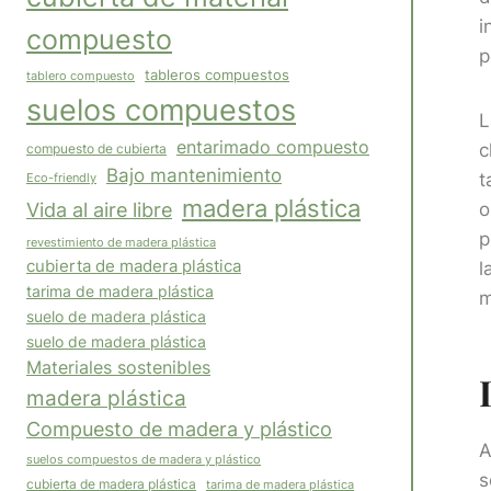
i
compuesto
p
tableros compuestos
tablero compuesto
suelos compuestos
L
entarimado compuesto
c
compuesto de cubierta
Bajo mantenimiento
t
Eco-friendly
madera plástica
Vida al aire libre
o
p
revestimiento de madera plástica
cubierta de madera plástica
l
tarima de madera plástica
m
suelo de madera plástica
suelo de madera plástica
Materiales sostenibles
madera plástica
Compuesto de madera y plástico
A
suelos compuestos de madera y plástico
s
cubierta de madera plástica
tarima de madera plástica