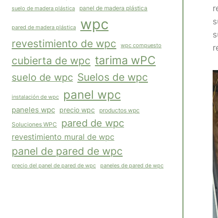
r
panel de madera plástica
suelo de madera plástica
wpc
s
pared de madera plástica
s
revestimiento de wpc
wpc compuesto
r
tarima wPC
cubierta de wpc
Suelos de wpc
suelo de wpc
panel wpc
instalación de wpc
paneles wpc
precio wpc
productos wpc
pared de wpc
Soluciones WPC
revestimiento mural de wpc
panel de pared de wpc
paneles de pared de wpc
precio del panel de pared de wpc