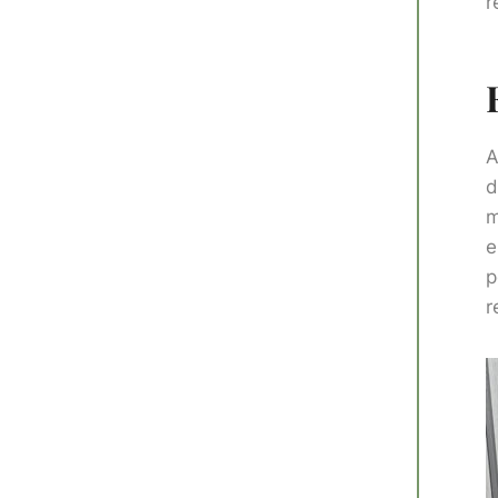
r
A
d
m
e
p
r