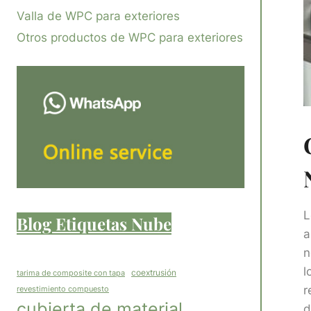
Valla de WPC para exteriores
Otros productos de WPC para exteriores
L
Blog Etiquetas Nube
a
n
l
coextrusión
tarima de composite con tapa
r
revestimiento compuesto
cubierta de material
d