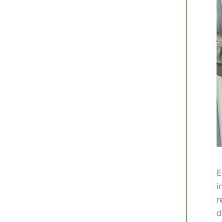
E
i
r
d