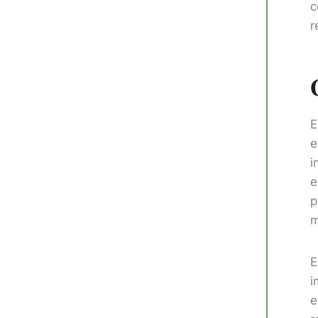
c
r
E
e
i
e
p
m
E
i
e