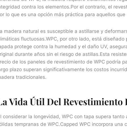
ntegridad contra los elementos.Por el contrario, el re
or lo que es una opción más práctica para aquellos que b
a madera natural es susceptible a astillarse y deforma
limáticas fluctuosas.WPC, por otro lado, está diseñado 
apada protege contra la humedad y el daño UV, asegur
riginal durante años sin el riesgo de astillas.Esta resisten
recio de los paneles de revestimiento de WPC podría pa
argo plazo superan significativamente los costos incurr
adera tradicionales.
La Vida Útil Del Revestimient
l considerar la longevidad, WPC con tapa supera tanto
ólidas tempranas de WPC.Capped WPC incorpora una capa