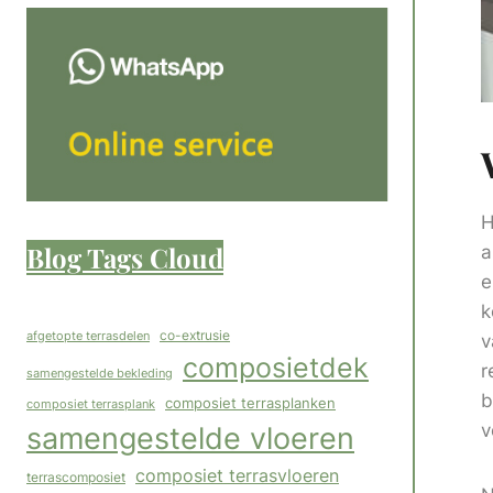
H
Blog Tags Cloud
a
e
k
co-extrusie
afgetopte terrasdelen
v
composietdek
r
samengestelde bekleding
b
composiet terrasplanken
composiet terrasplank
v
samengestelde vloeren
composiet terrasvloeren
terrascomposiet