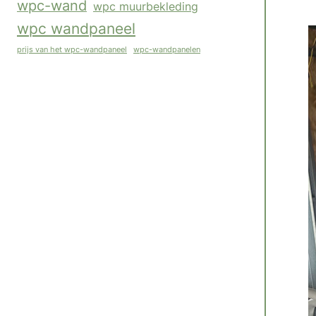
wpc-wand
wpc muurbekleding
wpc wandpaneel
wpc-wandpanelen
prijs van het wpc-wandpaneel