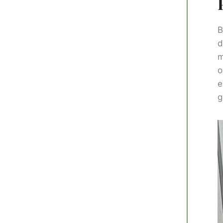
B
d
m
o
e
g