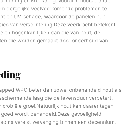
splintering en kronkeling, vooral in fluctuerende
 dergelijke veelvoorkomende problemen te
cht en UV-schade, waardoor de panelen hun
isico van versplintering.Deze veerkracht betekent
elen hoger kan lijken dan die van hout, de
sten die worden gemaakt door onderhoud van
eding
 Capped WPC beter dan zowel onbehandeld hout als
schermende laag die de levensduur verbetert,
icrobiële groei.Natuurlijk hout kan daarentegen
et goed wordt behandeld.Deze gevoeligheid
t, soms vereist vervanging binnen een decennium,