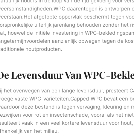
atuurlijk hout is in de loop van de tijd gevoelig voor ver
eersomstandigheden.WPC daarentegen is ontworpen om
eerstaan.Het afgetopte oppervlak beschermt tegen vo
orspronkelijke uiterlijk jarenlang behouden zonder het r
at, hoewel de initiële investering in WPC-bekledingspan
angetermijnvoordelen aanzienlijk opwegen tegen de ko
raditionele houtproducten.
De Levensduur Van WPC-Bekl
ij het overwegen van een lange levensduur, presteert
roege vaste WPC-variëteiten.Capped WPC bevat een be
aardoor deze bestand is tegen vervaging, kleuring en m
ezwijken voor rot en insectenschade, vooral als het ni
esulteert vaak in een veel kortere levensduur voor hou
fhankelijk van het milieu.