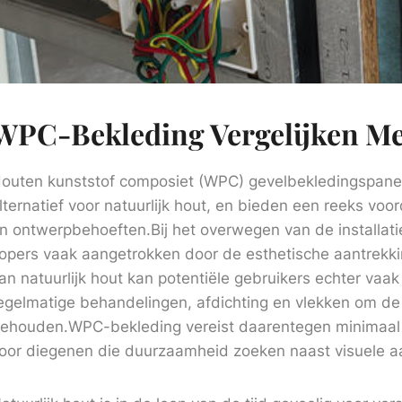
WPC-Bekleding Vergelijken Met
outen kunststof composiet (WPC) gevelbekledingspanel
lternatief voor natuurlijk hout, en bieden een reeks v
n ontwerpbehoeften.Bij het overwegen van de installat
opers vaak aangetrokken door de esthetische aantrekki
an natuurlijk hout kan potentiële gebruikers echter vaak
egelmatige behandelingen, afdichting en vlekken om de 
ehouden.WPC-bekleding vereist daarentegen minimaal 
oor diegenen die duurzaamheid zoeken naast visuele aa