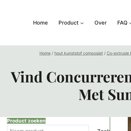
Doorgaan
naar
inhoud
Home
Product
Over
FAQ
Home
/
hout kunststof composiet
/
Co-extrusie
Vind Concurreren
Met Su
Product zoeken