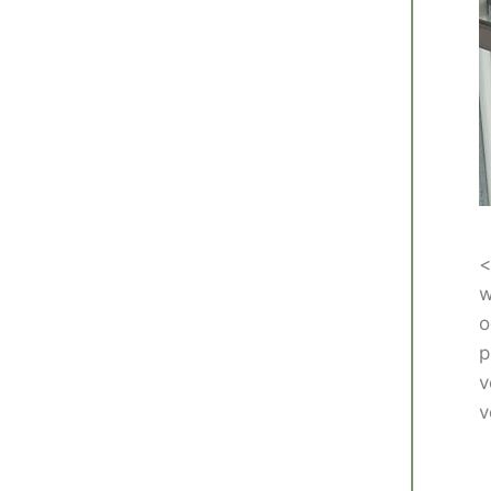
<
w
o
p
v
v