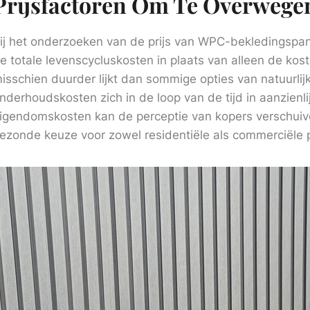
Prijsfactoren Om Te Overwege
ij het onderzoeken van de prijs van WPC-bekledingspan
e totale levenscycluskosten in plaats van alleen de ko
isschien duurder lijkt dan sommige opties van natuurlij
nderhoudskosten zich in de loop van de tijd in aanzienl
igendomskosten kan de perceptie van kopers verschuiv
ezonde keuze voor zowel residentiële als commerciële p