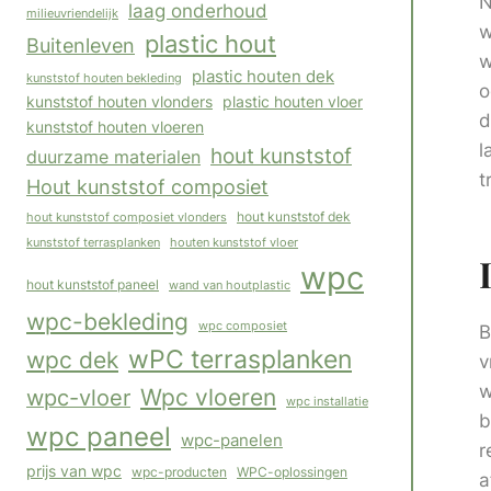
N
laag onderhoud
milieuvriendelijk
w
plastic hout
Buitenleven
w
plastic houten dek
kunststof houten bekleding
o
kunststof houten vlonders
plastic houten vloer
d
kunststof houten vloeren
l
hout kunststof
duurzame materialen
t
Hout kunststof composiet
hout kunststof composiet vlonders
hout kunststof dek
houten kunststof vloer
kunststof terrasplanken
wpc
hout kunststof paneel
wand van houtplastic
wpc-bekleding
wpc composiet
B
wPC terrasplanken
wpc dek
v
w
Wpc vloeren
wpc-vloer
wpc installatie
b
wpc paneel
wpc-panelen
r
prijs van wpc
WPC-oplossingen
wpc-producten
a