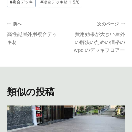
#
複合デッキ
#
複合デッキ材 1-5/8
稿
タ
グ
投
前へ
次のページ
高性能屋外用複合デッ
費用効果が大きい屋外
稿
キ材
の解決のための価格の
wpc のデッキフロアー
ナ
ビ
ゲ
類似の投稿
ー
シ
ョ