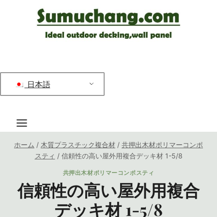
コ
ン
テ
ン
ツ
へ
日本語
ス
キ
ッ
プ
ホーム
/
木質プラスチック複合材
/
共押出木材ポリマーコンポ
スティ
/
信頼性の高い屋外用複合デッキ材 1-5/8
共押出木材ポリマーコンポスティ
信頼性の高い屋外用複合
デッキ材 1-5/8