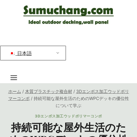
コ
ン
テ
ン
ツ
へ
日本語
ス
キ
ッ
プ
ホーム
/
木質プラスチック複合材
/
3Dエンボス加工ウッドポリ
マーコンポ
/
持続可能な屋外生活のためのWPCデッキの優位性
について学ぶ
3Dエンボス加工ウッドポリマーコンポ
持続可能な屋外生活のた