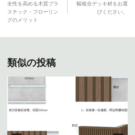
稿
全性を高める木質プラ
幅複合デッキ材をお選
スチック・フローリン
びください。
ナ
グのメリット
ビ
ゲ
ー
類似の投稿
シ
ョ
ン