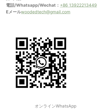
電話/Whatsapp/Wechat：
+86 13922213449
Eメール
woodedtech@gmail.com
オンラインWhatsApp