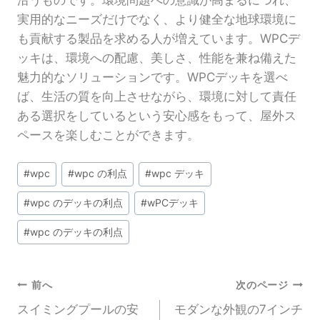
沿うものです。環境問題への意識が高まるにつれ、
実用的なニーズだけでなく、より健全な地球環境に
も貢献する製品を求める人が増えています。WPCデ
ッキは、環境への配慮、美しさ、性能を兼ね備えた
魅力的なソリューションです。WPCデッキを選べ
ば、生活の質を向上させながら、環境に対して責任
ある選択をしているという安心感をもって、屋外ス
ペースを楽しむことができます。
投
#
wpc
#
wpc の利点
#
wpc デッキ
稿
#
wpc のデッキの利点
#
wPCデッキ
タ
グ
#
wpc のデッキの利点
投
前へ
次のページ
スイミングプールの安
モダンな外観の7インチ