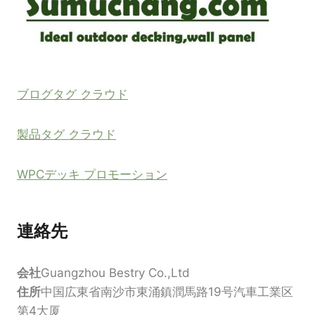
ブログタグ クラウド
製品タグ クラウド
WPCデッキ プロモーション
連絡先
会社
Guangzhou Bestry Co.,Ltd
住所
中国広東省南沙市東涌鎮潤馬路19号汽車工業区
第4大厦