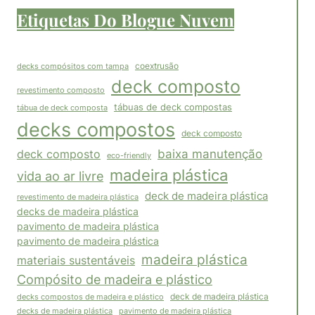
Etiquetas Do Blogue Nuvem
coextrusão
decks compósitos com tampa
deck composto
revestimento composto
tábuas de deck compostas
tábua de deck composta
decks compostos
deck composto
baixa manutenção
deck composto
eco-friendly
madeira plástica
vida ao ar livre
deck de madeira plástica
revestimento de madeira plástica
decks de madeira plástica
pavimento de madeira plástica
pavimento de madeira plástica
madeira plástica
materiais sustentáveis
Compósito de madeira e plástico
decks compostos de madeira e plástico
deck de madeira plástica
pavimento de madeira plástica
decks de madeira plástica