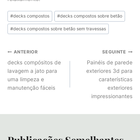
Post
#
decks compostos
#
decks compostos sobre betão
Tags:
#
decks compostos sobre betão sem travessas
Navegação
ANTERIOR
SEGUINTE
decks compósitos de
Painéis de parede
De
lavagem a jato para
exteriores 3d para
uma limpeza e
caraterísticas
Artigos
manutenção fáceis
exteriores
impressionantes
Publicações Semelhantes