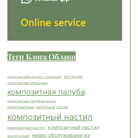
Теги Блога Облако
экструзия
композитный настил с крышкой
композитная облицовка
композитная палуба
композитная палубная доска
композитные палубные доски
композитный настил
композитный настил
композитный настил
низко обслуживани из
экологичный