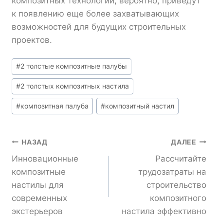
композитных технологий, вероятно, приведут
к появлению еще более захватывающих
возможностей для будущих строительных
проектов.
Метки
#
2 толстые композитные палубы
записи:
#
2 толстых композитных настила
#
композитная палуба
#
композитный настил
Навигация
НАЗАД
ДАЛЕЕ
Инновационные
Рассчитайте
По
композитные
трудозатраты на
настилы для
строительство
Записям
современных
композитного
экстерьеров
настила эффективно