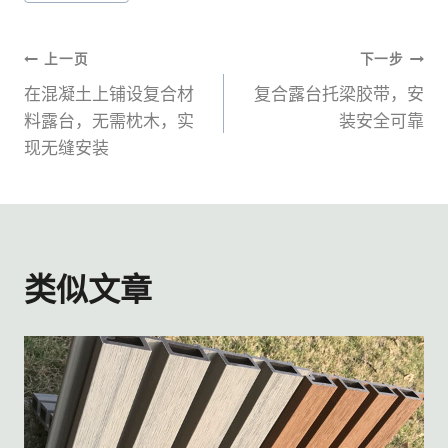
章
标
签：
文
上一页
下一步
在混凝土上铺设复合材
复合露台托梁胶带，安
章
料露台，无需枕木，实
装安全可靠
现无缝安装
导
航
类似文章