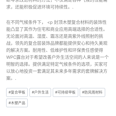
断寻求改进材料的方法，不仅满足各种气候的性能需
求，还能积极促进环境可持续性。.
在不同气候条件下， <p 封顶木塑复合材料的装饰性
能凸显了其作为住宅和商业应用高端选择的合适性。
无论面对高温、湿度、霜冻还是高紫外线照射的挑
战，领先的复合层装饰品牌都能提供安心和持久美观
的解决方案。耐用性、低维护性和环保责任感使得
WPC露台对于希望改善户外生活空间的人来说是一个
明智的选择。提供满足特定气候条件的选项，买家可
以放心地投资一套满足其未来多年需求的套牌解决方
案。.
文
#
复合甲板
#
户外生活
#
可持续甲板
#
防风雨材料
章
#
木塑产品
标
签：