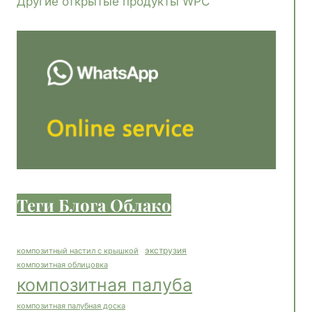
Другие открытые продукты WPC
Теги Блога Облако
экструзия
композитный настил с крышкой
композитная облицовка
композитная палуба
композитная палубная доска