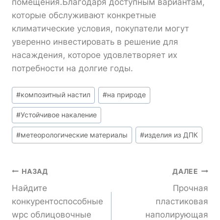
помещения.Благодаря доступным вариантам,
которые обслуживают конкретные
климатические условия, покупатели могут
уверенно инвестировать в решение для
насаждения, которое удовлетворяет их
потребности на долгие годы.
Метки
#
композитный настил
#
на природе
записи:
#
Устойчивое накаление
#
метеорологические материалы
#
изделия из ДПК
Навигация
НАЗАД
ДАЛЕЕ
Найдите
Прочная
По
конкурентоспособные
пластиковая
wpc облицовочные
наполирующая