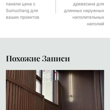
Записям
панели цена с
древесина для
Sumuchang для
длинных наружных
ваших проектов
наполительных
наполий
Похожие Записи