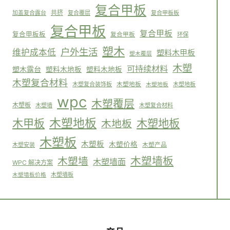
复合甲板
共挤
加盖复合露台
复合覆层
复合甲板板
复合甲板
复合甲板
复合甲板板
复合甲板
环保
塑木
户外生活
维护成本低
塑料木甲板
塑木覆层
木塑
可持续材料
塑木露台
塑料木地板
塑料木地板
木塑复合材料
木塑复合装饰板
木塑地板
木塑地板
木塑地板
wpc
木塑覆层
木塑板
木塑墙
木塑复合材料
木塑地板
木塑地板
木甲板
木地板
木塑板
木塑板
木塑价格
木塑安装
木塑产品
木塑墙板
木塑墙
木塑墙面
WPC 解决方案
木塑墙板
木塑墙板价格