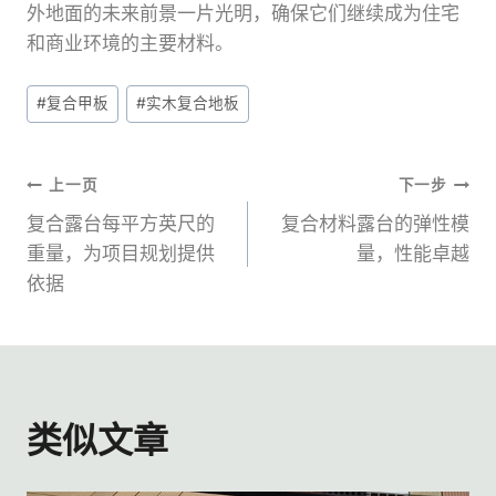
外地面的未来前景一片光明，确保它们继续成为住宅
和商业环境的主要材料。
文
#
复合甲板
#
实木复合地板
章
标
签：
文
上一页
下一步
复合露台每平方英尺的
复合材料露台的弹性模
章
重量，为项目规划提供
量，性能卓越
依据
导
航
类似文章