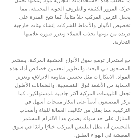
ما تتطلب هذه الاستخدامات التجارية مواد يمكنها تحمل
حركة المرور الكثيفة والظروف الجوية المختلفة، مما
يجعل التزيين المركب حلاً مثالياً. كما تتيح القدرة على
تخصيص الألوان والأنماط للشركات إنشاء بيئات خارجية
فريدة من نوعها تجذب العملاء وتعزز صورة علامتها
التجارية.
مع استمرار توسع سوق الألواح الخشبية المركبة، يستثمر
المصنعون في البحث والتطوير لتحسين خصائص أداء هذه
المواد. الابتكارات مثل تحسين مقاومة الانزلاق، وتعزيز
الحماية من الأشعة فوق البنفسجية، والضمانات الأطول
تجعل التلبيسات المركبة أكثر جاذبية للمستهلكين. كما
يركز المصنعون أيضاً على ابتكار منتجات أسهل في
التركيب، مما يقلل من تكاليف العمالة للبناة وأصحاب
المنازل على حد سواء. يضمن هذا الالتزام المستمر
بالتحسين أن يظل التلبيس المركب خيارًا رائدًا في سوق
المعيشة في الهواء الطلق.