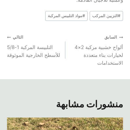
وعملية للأجيال القادمة.
علامات
#
التزيين المركب
#
مواد التلبيس المركبة
المشاركة:
تصفّح
السابق
التالي
ألواح خشبية مركبة 2×4
التلبيسة المركبة 1-5/8
المقالات
لخيارات بناء متعددة
للأسطح الخارجية الموثوقة
الاستخدامات
منشورات مشابهة