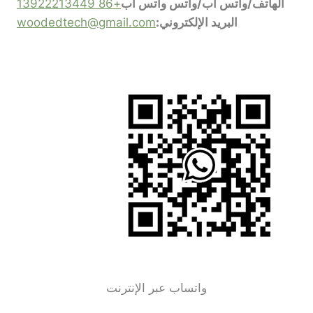
الهاتف/واتس آب/واتس واتس آب
+86 13922213449
البريد الإلكتروني:
woodedtech@gmail.com
واتساب عبر الإنترنت