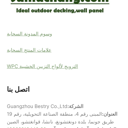
وسوم المدونة السحابة
علامات المنتج السحابة
الترويج لألواح التزيين الخشبية WPC
اتصل بنا
الشركة:
Guangzhou Bestry Co.,Ltd
العنوان:
المبنى رقم 4، منطقة الصناعة التحويلية، رقم 19
طريق جونما، بلدة دونغتشونغ، نانشا، قوانغتشو، الصين