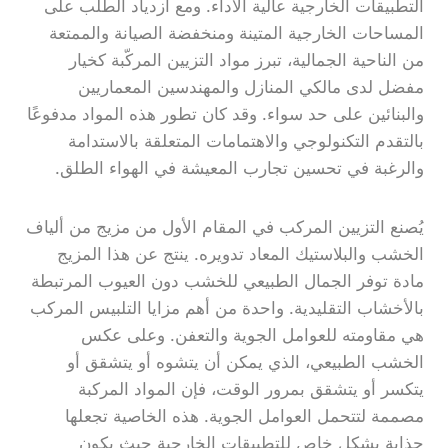
التطبيقات الخارجية عالية الأداء. ومع ازدياد الطلب على
المساحات الخارجية المتينة ومنخفضة الصيانة والممتعة
من الناحية الجمالية، تبرز مواد التزيين المركّبة كخيار
مفضل لدى مالكي المنازل والمهندسين المعماريين
والبنائين على حد سواء. وقد كان تطور هذه المواد مدفوعًا
بالتقدم التكنولوجي والاهتمامات المتعلقة بالاستدامة
والرغبة في تحسين تجارب المعيشة في الهواء الطلق.
يُصنع التزيين المركب في المقام الأول من مزيج من ألياف
الخشب والبلاستيك المعاد تدويره. ينتج عن هذا المزيج
مادة توفر الجمال الطبيعي للخشب دون العيوب المرتبطة
بالأخشاب التقليدية. واحدة من أهم مزايا التلبيس المركب
هي مقاومته للعوامل الجوية والتعفن. وعلى عكس
الخشب الطبيعي، الذي يمكن أن يتشوه أو يتشقق أو
يتكسر أو يتشقق بمرور الوقت، فإن المواد المركبة
مصممة لتتحمل العوامل الجوية. هذه الخاصية تجعلها
جذابة بشكل خاص للتطبيقات الخارجية حيث يكون