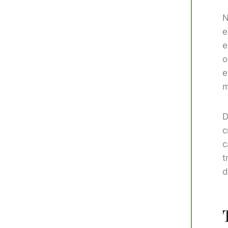
N
e
e
o
e
m
D
c
c
t
d