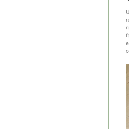
U
r
r
f
e
o