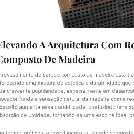
Elevando A Arquitetura Com R
Composto De Madeira
 revestimento de parede composto de madeira está tran
ferecendo uma mistura de estética e durabilidade que 
ua crescente popularidade, especialmente em desenvol
novador funde a sensação natural da madeira com a resi
xtrusão aumenta essa durabilidade, produzindo uma sup
bsorção de umidade, tornando-se uma escolha ideal pa
m termos práticos, o revestimento de parede composto