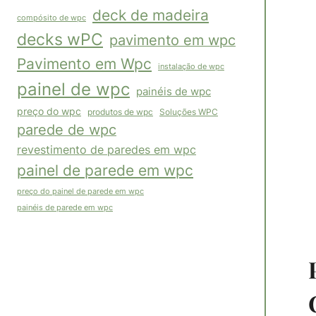
deck de madeira
compósito de wpc
decks wPC
pavimento em wpc
Pavimento em Wpc
instalação de wpc
painel de wpc
painéis de wpc
preço do wpc
Soluções WPC
produtos de wpc
parede de wpc
revestimento de paredes em wpc
painel de parede em wpc
preço do painel de parede em wpc
painéis de parede em wpc