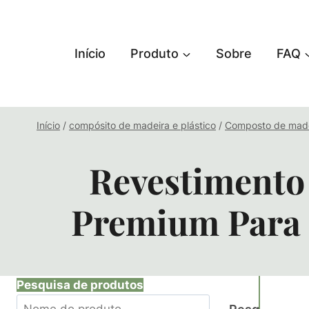
Saltar
para
o
Início
Produto
Sobre
FAQ
conteúdo
Início
/
compósito de madeira e plástico
/
Composto de madei
Revestimento
Premium Para P
Pesquisa de produtos