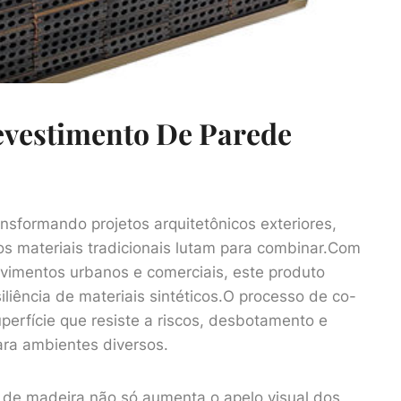
evestimento De Parede
sformando projetos arquitetônicos exteriores,
os materiais tradicionais lutam para combinar.Com
vimentos urbanos e comerciais, este produto
liência de materiais sintéticos.O processo de co-
erfície que resiste a riscos, desbotamento e
ra ambientes diversos.
 de madeira não só aumenta o apelo visual dos