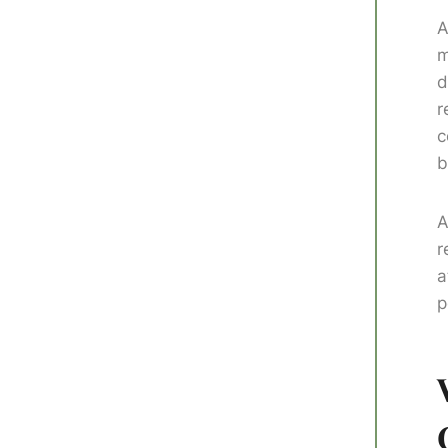
A
m
d
r
c
b
A
r
a
p