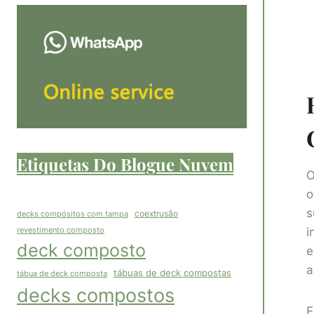
Etiquetas Do Blogue Nuvem
O
o
s
coextrusão
decks compósitos com tampa
i
revestimento composto
deck composto
e
a
tábuas de deck compostas
tábua de deck composta
decks compostos
E