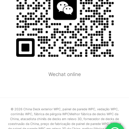
Wechat online
© 2026 China Deck exterior WPC, painel de parede WPC, vedação WPC,
corrimão WPC, fábrica de pérgola WPCMelhor fábrica de decks WPC da
China, atacadista chinês de decks em relevo 3D, fornecedor de decks de
coextrusão da China, preço de fabricação de painel de parede WPC, fábrica
de painel de parede WPC em relevo 3D da China, melhor fábrica chinesa de