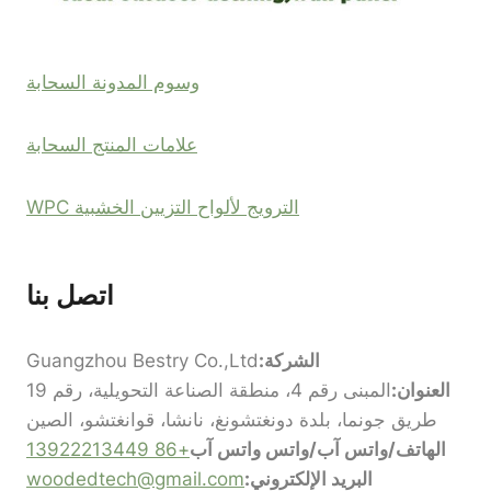
وسوم المدونة السحابة
علامات المنتج السحابة
الترويج لألواح التزيين الخشبية WPC
اتصل بنا
الشركة:
Guangzhou Bestry Co.,Ltd
العنوان:
المبنى رقم 4، منطقة الصناعة التحويلية، رقم 19
طريق جونما، بلدة دونغتشونغ، نانشا، قوانغتشو، الصين
الهاتف/واتس آب/واتس واتس آب
+86 13922213449
البريد الإلكتروني:
woodedtech@gmail.com