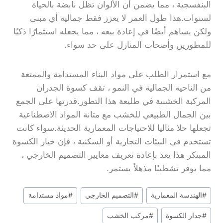
البنفسجية ، مما يضمن أن الألوان تظل نابضة بالحياة
لسنوات.هذا طول العمر لا يعزز فقط جمالية أي مبنى
ولكن يساهم أيضًا في إعادة بيعه ، مما يجعله استثمارًا ذكيًا
للمطورين وأصحاب المنازل على حد سواء.
مع استمرار الطلب على مواد البناء المستدامة والممتعة
من الناحية الجمالية في النمو ، تقف كسوة الجدران
المركبة الخشبية في طليعة هذا التطور.قدرتها على الجمع
بين الجمال الطبيعي للخشب مع متانة المواد الاصطناعية
تجعلها حلا مثاليا للاحتياجات المعمارية الحديثة.سواء كانت
تستخدم في البيئات التجارية أو السكنية ، فإن خيار الكسوة
المبتكر هذا يعد بإعادة تعريف معايير التصميم الخارجي ،
مما يوفر تشطيبًا مذهلاً يستمر.
علامات
#
الهندسة المعمارية
#
التصميم الخارجي
#
مواد مستدامة
المشاركة:
#
جدار الكسوة
#
مركب الخشب