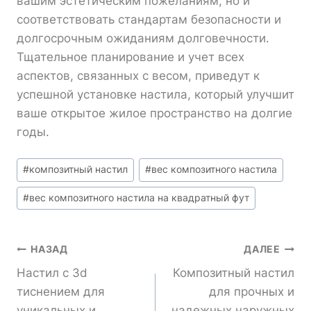
вашим эстетическим пожеланиям, но и
соответствовать стандартам безопасности и
долгосрочным ожиданиям долговечности.
Тщательное планирование и учет всех
аспектов, связанных с весом, приведут к
успешной установке настила, который улучшит
ваше открытое жилое пространство на долгие
годы.
Метки
#
композитный настил
#
вес композитного настила
записи:
#
вес композитного настила на квадратный фут
Навигация
НАЗАД
ДАЛЕЕ
Настил с 3d
Композитный настил
По
тиснением для
для прочных и
уникальных и
надежных наружных