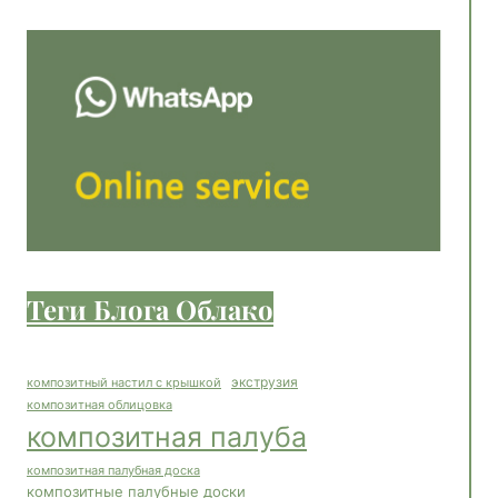
Теги Блога Облако
экструзия
композитный настил с крышкой
композитная облицовка
композитная палуба
композитная палубная доска
композитные палубные доски