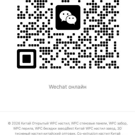
Wechat онлайн
© 2026 Китай Открытый WPC настил, WPC стеновые панели, WPC забор,
WPC перила, WPC беседки заводBest Китай WPC настил завод, 3D
тисненый настил китайский оптовик, Co-extrusion настил Китай