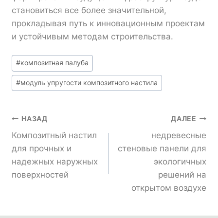
становиться все более значительной,
прокладывая путь к инновационным проектам
и устойчивым методам строительства.
Метки
#
композитная палуба
записи:
#
модуль упругости композитного настила
Навигация
НАЗАД
ДАЛЕЕ
Композитный настил
недревесные
По
для прочных и
стеновые панели для
надежных наружных
экологичных
Записям
поверхностей
решений на
открытом воздухе