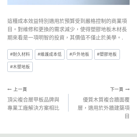
這種成本效益特別適用於預算受到嚴格控制的商業項
目。對維修和更換的需求減少，使得塑膠地板木材長
期來看是一項明智的投資，其價值不僅止於美學。.
張
#
耐久材料
#
維護成本低
#
戶外地板
#
塑膠地板
貼
#
木塑地板
標
籤：
文
上一頁
下一頁
頂尖複合層甲板品牌與
優質木質複合牆面覆
章
專業工廠解決方案相比
層，適用於外牆建築項
目
導
覽