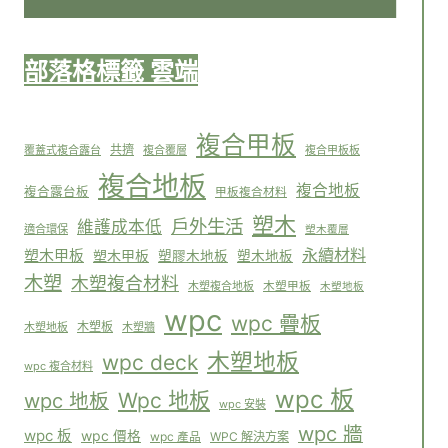
部落格標籤 雲端
複合甲板
共擠
覆蓋式複合露台
複合覆層
複合甲板板
複合地板
複合地板
複合露台板
甲板複合材料
塑木
戶外生活
維護成本低
適合環保
塑木覆層
永續材料
塑木甲板
塑木甲板
塑膠木地板
塑木地板
木塑
木塑複合材料
木塑複合地板
木塑甲板
木塑地板
wpc
wpc 疊板
木塑板
木塑地板
木塑牆
木塑地板
wpc deck
wpc 複合材料
wpc 板
Wpc 地板
wpc 地板
wpc 安裝
wpc 牆
wpc 板
wpc 價格
WPC 解決方案
wpc 產品